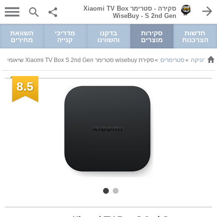
סקירה - סטרימר Xiaomi TV Box
S 2nd Gen ‏- WiseBuy
חדשות
סקירות
בדקנו
מדריכי
השוואת
הצרכנות
מוצרים
והשווינו
קנייה
מחירים
קטרוניקה
סטרימרים
סקירת wisebuy סטרימר Xiaomi TV Box S 2nd Gen שיאומי
>
>
8.5