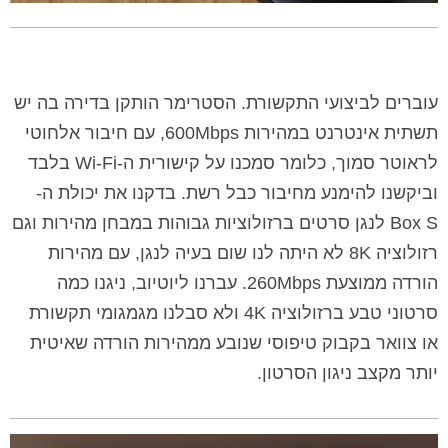
עוברים לביצועי התקשורת. הסטרימר הותקן בדירה בה יש
תשתית אינטרנט במהירות 600Mbps, עם חיבור אלחוטי
לראוטר סמוך, כלומר סמכנו על קישורית ה-Wi-Fi בלבד
וביקשנו להימנע מחיבור כבל רשת. בדקנו את יכולת ה-
Box S לנגן סרטים ברזולוציות גבוהות במבחן מהירות וגם
רזולוציה 8K לא היתה לנו שום בעיה לנגן, עם מהירות
הורדה ממוצעת 260Mbps. עברנו ליוטיוב, ניגנו כמה
סרטוני טבע ברזולוציה 4K ולא סבלנו מגמגומי תקשורת
או צוואר בקבוק טיפוסי שנובע ממהירות הורדה שאיטית
יותר מקצב ניגון הסרטון.