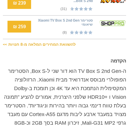
Box S 2nd...
239 ₪
(31)
סטרימר Xiaomi TV Box S 2nd Gen
שיאומי
259 ₪
(8)
להשוואת המחירים המלאה מ-8 חנויות
>>
הקדמה
ה-TV Box S 2nd Gen הוא דור שני ל-Box S, הסטרימר
הפופולרי מבוסס אנדרואיד מבית Xiaomi. הרזולוציה
המקסימלית הנתמכת היא עד 4K וכן תומכת ב-Dolby
Vision ו +HDR10ּּּ שלפני היצרנית, אמורים להציע "תמונה
בעלת טווח דינמי גבוה ויותר בהירות וניגודיות". הסטרימר
מצויד במעבד ארבע ליבות מדגם Cortex-A55 עם מעבד
גרפי Mali-G31 MP2, זיכרון RAM בסך 2GB וכ-8GB