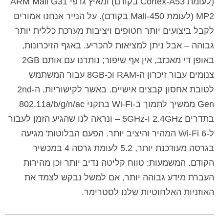
(לעומת Cortex-A53 בקודם) ומאיץ גרפי ARM Mali G31
MP2 (לעומת Mali-450 בקודם). על הנייר אנחנו אמורים
לקבל ביצועים יותר חטופים ויציבות מערכת כללית יותר
גבוהה – אבל ניתן למציאות להכריע. באגף הזיכרונות,
באופן די מאכזב, אין אף שיפור; נותרנו עם אותם 2GB
צנומים עבור זיכרון ה-RAM וכ-8GB עבור המשתמש
לטובת אחסון קבצים אישיים. באשר לקישוריות, ה-2nd
Gen ממשיך לתמוך ב-Wi-Fi בתקני 802.11a/b/g/n/ac
בתדרים 2.4GHz ו-5GHz – ונראה לנו שהגיע הזמן לעבור
ל-Wi-Fi 6 המהיר והיציב יותר. הפעם הבלוטות' מגיעה
בגרסה מעודכנת יותר, 5.2 לעומת גרסה 4 במכשיר
הקודם. המשמעות; טווח קליטה נדיב יותר וכן מהירות
העברת מידע גבוהה יותר, אם למשל נבקש לצמד את
האוזניות האלחוטיות שלנו לסטרימר.