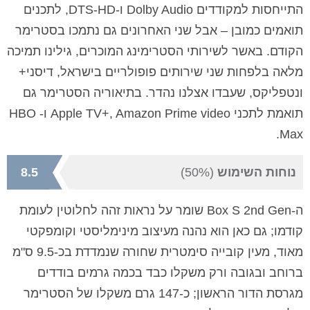
התייחסות למקודדים Dolby Audio ו-DTS-HD, לתכנים
תואמים כמובן – אבל שני האחרונים גם נתמכו בסטרימר
הקודם. באשר לשירותי הסטרימינג המוכרים, גילינו תמיכה
מלאה בלפחות שני שירותים פופולריים בישראל, דיסני+
ונטפליקס, שעבדו אצלנו נהדר. בתיאוריה הסטרימר גם
תואמת לתכני Apple TV+, Amazon Prime video ו- HBO
Max.
נוחות השימוש
(50%)
8.5
ה-Box S 2nd Gen שומר על נראות זהה לחלוטין לעומת
קודמו; גם כאן הוא נהנה מעיצוב מינימליסטי וקומפקטי
מאוד, מעין קובייה סימטרית שחורה שנמדדת בכ-9.5 ס"מ
ברוחב ובגובה ורק משקלו כבד בכמה גרמים בודדים
מגרסת הדור הראשון; כ-147 גרם משקלו של הסטרימר