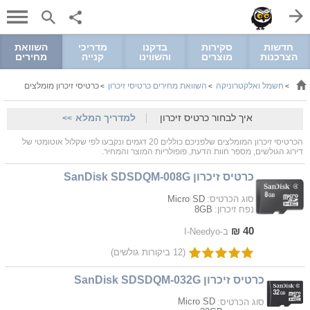
חדשות
סקירות
בדקנו
מדריכי
השוואת
הצרכנות
מוצרים
והשווינו
קנייה
מחירים
חשמל ואלקטרוניקה
השוואת מחירים כרטיסי זיכרון
כרטיסי זיכרון מומלצים
>
>
>
איך לבחור כרטיס זיכרון
למדריך המלא
>>
הכרטיסי זיכרון המומלצים שלפניכם כוללים 20 דגמים ונקבעו לפי שקלול אוטומטי של
דירוג הגולשים, מספר חוות הדעת, פופולריות המוצר והמחיר.
כרטיס זיכרון SanDisk SDSDQM-008G
Micro SD
סוג הכרטיס:
8GB
נפח זיכרון:
40 ₪
ב-I-Needyo
(12 ביקורות גולשים)
כרטיס זיכרון SanDisk SDSDQM-032G
Micro SD
סוג הכרטיס: