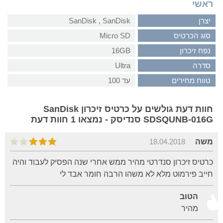
ראשי
יצרן
SanDisk‏ , ‏SanDisk
סוג הכרטיס
Micro SD
נפח זיכרון
16GB
סדרה
Ultra
טווח מחירים
עד 100
חוות דעת גולשים על כרטיס זיכרון SanDisk
SDSQUNB-016G סנדיסק - נמצאו 1 חוות דעת
משה
18.04.2018
כרטיס זיכרון סנדרטי מהיר ממש אחרי שנה הפסיק לעבוד והיה
חייב פירמוט מלא לא משהו הרבה חומר אבד לי
הטוב
מהיר