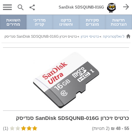
SanDisk SDSQUNB-016G
חדשות
סקירות
בדקנו
מדריכי
השוואת
הצרכנות
מוצרים
והשווינו
קנייה
מחירים
חשמל ואלקטרוניקה
כרטיסי זיכרון
כרטיס זיכרון SanDisk SDSQUNB-016G סנדיסק
>
>
כרטיס זיכרון SanDisk SDSQUNB-016G סנדיסק
55
-
48
₪
(
2
חנויות)
(1)