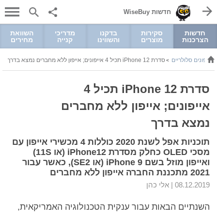
חדשות WiseBuy
חדשות
סקירות
בדקנו
מדריכי
השוואת
הצרכנות
מוצרים
והשווינו
קנייה
מחירים
טלפונים סלולריים
סדרת iPhone 12 תכיל 4 אייפונים; אייפון ללא מחברים נמצא בדרך
>
>
סדרת iPhone 12 תכיל 4
אייפונים; אייפון ללא מחברים
נמצא בדרך
תוכניות אפל לשנת 2020 כוללות 4 מכשירי אייפון עם
מסכי OLED כחלק מסדרת iPhone12 (או 11S)
ואייפון מוזל בשם iPhone 9 (או SE2), כאשר עבור
2021 מתכננת החברה אייפון ללא מחברים
08.12.2019 |
אלי כהן
השנתיים הבאות עבור ענקית הטכנולוגיה האמריקאית,