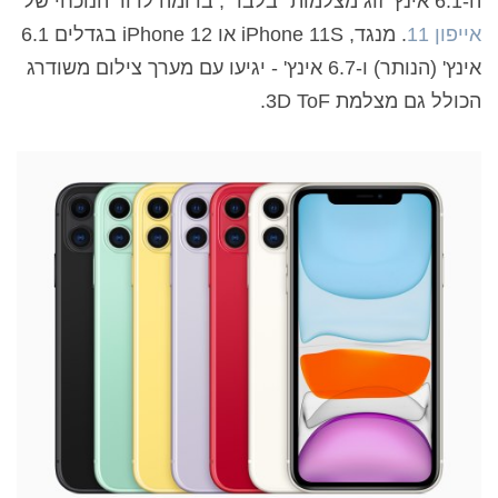
ה-6.1 אינץ' זוג מצלמות "בלבד", בדומה לדור הנוכחי של
אייפון 11
. מנגד, iPhone 11S או iPhone 12 בגדלים 6.1
אינץ' (הנותר) ו-6.7 אינץ' - יגיעו עם מערך צילום משודרג
הכולל גם מצלמת 3D ToF.