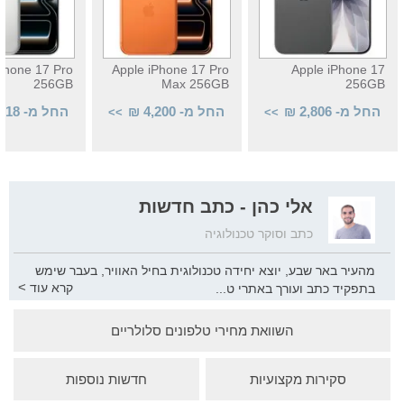
Phone 17 Pro
Apple iPhone 17 Pro
Apple iPhone 17
256GB
Max 256GB
256GB
החל מ- 2,806 ₪
החל מ- 4,200 ₪
החל מ- 3,918 ₪
>>
>>
אלי כהן - כתב חדשות
כתב וסוקר טכנולוגיה
מהעיר באר שבע, יוצא יחידה טכנולוגית בחיל האוויר, בעבר שימש
>
קרא עוד
בתפקיד כתב ועורך באתרי ט
...
כנולוגיה ישראליים, כיום כתב וסוקר טכנולוגיה המתמחה בתחום
השוואת מחירי טלפונים סלולריים
המובייל והסלולר ויזם המעורב בהקמת חברת סטארט-אפ חדשה
בשוק הסלולר הישראלי.
סקירות מקצועיות
חדשות נוספות