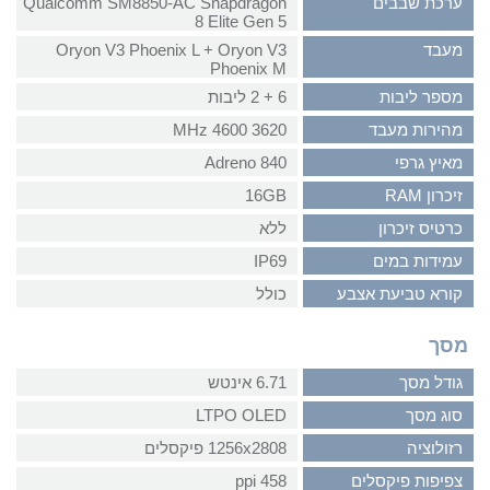
ערכת שבבים
Qualcomm SM8850-AC Snapdragon
8 Elite Gen 5
מעבד
Oryon V3 Phoenix L + Oryon V3
Phoenix M
מספר ליבות
6 + 2 ליבות
מהירות מעבד
3620 4600 MHz
מאיץ גרפי
Adreno 840
זיכרון RAM
16GB
כרטיס זיכרון
ללא
עמידות במים
IP69
קורא טביעת אצבע
כולל
מסך
גודל מסך
6.71 אינטש
סוג מסך
LTPO OLED
רזולוציה
1256x2808 פיקסלים
צפיפות פיקסלים
458 ppi