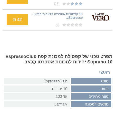
(18)
10 קפסולות אספרסו קלאב סופראנו -
Espresso...
42 ₪
(0)
מפרט טכני של קפסולה למכונת קפה EspressoClub
Soprano 10 יחידות למכונות אספרסו קלאב
ראשי
מותג
EspressoClub
כמות
10 יחידות
טווח מחירים
עד 100
מתאים למכונה
Caffitaly