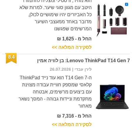
הוא מהיר, ורסטילי ומצליח להתמודד
היטב עם מגוון סוגי שיער. למרות שלא
כל האביזרים יהיו שימושיים לכולן,
מדובר באחד ממעצבי השיער
המרשימים שפגשנו
החל מ - 1,625 ₪
לסקירה המלאה >>
8.4
Lenovo ThinkPad T14 Gen 7: בן לוויה אמין
לירן עבדי
| 26.07.2026
ה-T14 Gen 7 הוא עוד נייד ThinkPad
קלאסי שמספק חוויית עבודה מצוינת
עם ביצועים מרשימים, אבטחה
מתקדמת וניידות גבוהה - המסך נשאר
מאחור
החל מ - 7,316 ₪
לסקירה המלאה >>