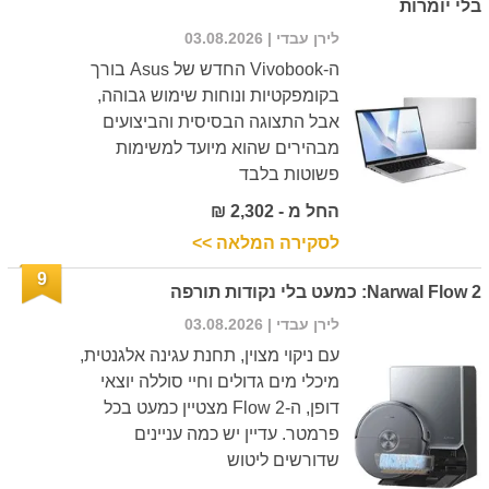
בלי יומרות
לירן עבדי
| 03.08.2026
ה-Vivobook החדש של Asus בורך
בקומפקטיות ונוחות שימוש גבוהה,
אבל התצוגה הבסיסית והביצועים
מבהירים שהוא מיועד למשימות
פשוטות בלבד
החל מ - 2,302 ₪
לסקירה המלאה >>
9
Narwal Flow 2: כמעט בלי נקודות תורפה
לירן עבדי
| 03.08.2026
עם ניקוי מצוין, תחנת עגינה אלגנטית,
מיכלי מים גדולים וחיי סוללה יוצאי
דופן, ה-Flow 2 מצטיין כמעט בכל
פרמטר. עדיין יש כמה עניינים
שדורשים ליטוש