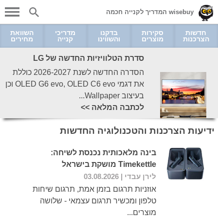
wisebuy המדריך לקנייה חכמה
חדשות
סקירות
בדקנו
מדריכי
השוואת
הצרכנות
מוצרים
והשווינו
קנייה
מחירים
סדרת הטלוויזיות החדשה של LG
הסדרה החדשה לשנת 2026-2027 כוללת
את דגמי OLED G6 evo, OLED C6 evo וכן
בעיצוב Wallpaper...
לכתבה המלאה >>
ידיעות הצרכנות והטכנולוגיה החדשות
בינה מלאכותית נכנסת לשיחה:
Timekettle מושקת בישראל
לירן עבדי
| 03.08.2026
אוזניות תרגום בזמן אמת, תרגום שיחות
טלפון ומכשיר תרגום עצמאי - שלושה
מוצרים...