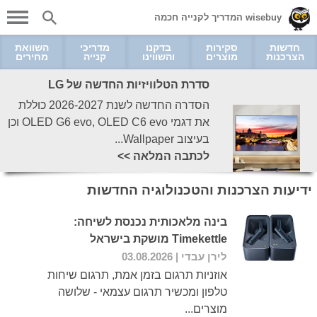
wisebuy המדריך לקנייה חכמה
חדשות
סקירות
בדקנו
מדריכי
השוואת
הצרכנות
מוצרים
והשווינו
קנייה
מחירים
סדרת הטלוויזיות החדשה של LG
הסדרה החדשה לשנת 2026-2027 כוללת
את דגמי OLED G6 evo, OLED C6 evo וכן
בעיצוב Wallpaper...
לכתבה המלאה >>
ידיעות הצרכנות והטכנולוגיה החדשות
בינה מלאכותית נכנסת לשיחה:
Timekettle מושקת בישראל
לירן עבדי
| 03.08.2026
אוזניות תרגום בזמן אמת, תרגום שיחות
טלפון ומכשיר תרגום עצמאי - שלושה
מוצרים...