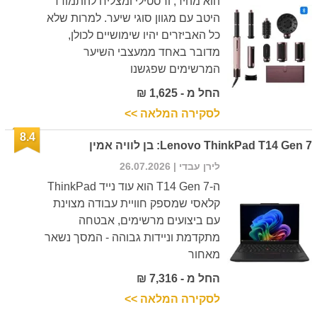
הוא מהיר, ורסטילי ומצליח להתמודד
היטב עם מגוון סוגי שיער. למרות שלא
כל האביזרים יהיו שימושיים לכולן,
מדובר באחד ממעצבי השיער
המרשימים שפגשנו
החל מ - 1,625 ₪
לסקירה המלאה >>
8.4
Lenovo ThinkPad T14 Gen 7: בן לוויה אמין
לירן עבדי
| 26.07.2026
ה-T14 Gen 7 הוא עוד נייד ThinkPad
קלאסי שמספק חוויית עבודה מצוינת
עם ביצועים מרשימים, אבטחה
מתקדמת וניידות גבוהה - המסך נשאר
מאחור
החל מ - 7,316 ₪
לסקירה המלאה >>