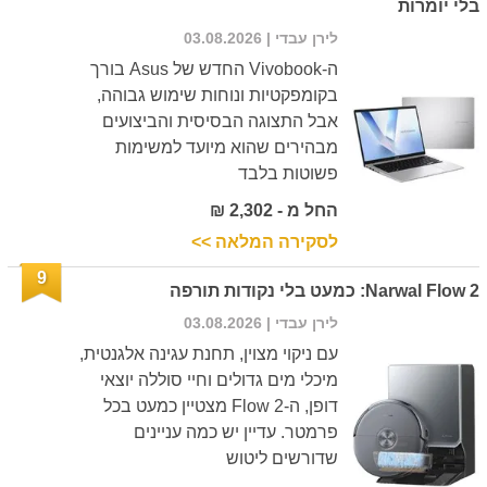
בלי יומרות
לירן עבדי
| 03.08.2026
ה-Vivobook החדש של Asus בורך
בקומפקטיות ונוחות שימוש גבוהה,
אבל התצוגה הבסיסית והביצועים
מבהירים שהוא מיועד למשימות
פשוטות בלבד
החל מ - 2,302 ₪
לסקירה המלאה >>
9
Narwal Flow 2: כמעט בלי נקודות תורפה
לירן עבדי
| 03.08.2026
עם ניקוי מצוין, תחנת עגינה אלגנטית,
מיכלי מים גדולים וחיי סוללה יוצאי
דופן, ה-Flow 2 מצטיין כמעט בכל
פרמטר. עדיין יש כמה עניינים
שדורשים ליטוש