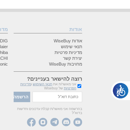
אודות
מדר
אודות WiseBuy
GRUNDIG
תנאי שימוש
Haier (האיי
מדיניות פרטיות
Toshiba (
יצירת קשר
HITACHI 
מחויבות WiseBuy
anasonic
רוצה להישאר בעניינים?
אני מאשר/ת את
תנאי השימוש
ו
מדיניות
הפרטיות
של Wisebuy
בהרשמה אני מאשר/ת קבלת עדכונים וחדשות
בדוא"ל