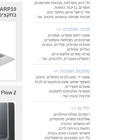
כלי גינון
,
מקדחות, מברגות ופטישונים
,
מסורים
,
בריכות
,
כסאות
,
סירי בישול וטיגון
,
מתקני מים
,
בתקציב 
מכונות שטיפה וטאטוא
,
מיטות
,
עוד...
פנאי וספורט
>>
שעוני דופק וספורט
,
אופניים
,
קורקינטים
,
מצלמות אקסטרים
,
מזוודות וטרולים
,
קלידים
,
גיטרות
,
נעליים
,
אוהלים
,
קוראי ספרים אלקטרוניים
,
רמקולים מוגברים
,
הליכונים
,
עוד...
מתנות ושונות
>>
שעוני יד
,
מזון כלבים וחתולים
,
תיקים
,
משקפי שמש
,
שעונים מעוצבים לבית
,
שעונים מעוררים
,
מסגרות ואלבומים לתמונות
,
Narwal Flow 2: כמע
צרכנות נבונה
,
עוד...
ילדים
>>
רחפנים
,
עגלות וטיולונים
,
שולחנות משחק
,
מתנפחים
,
לגו ומשחקי הרכבה
,
כסאות בטיחות לרכב
,
משחקי חשיבה והגיון
,
בובות
,
כלי רכב ממונעים
,
טרמפולינות
,