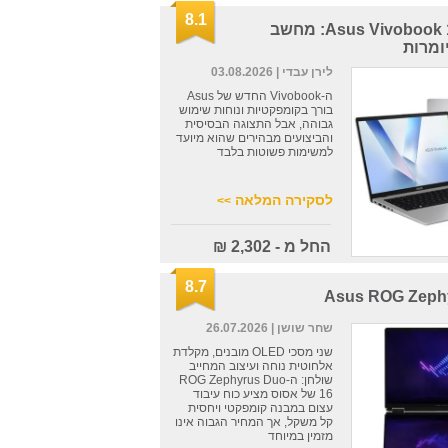
8.1
Asus Vivobook 14 X1407QA: מחשב
ומרות
לירן עבדי
| 03.08.2026
ה-Vivobook החדש של Asus
בורך בקומפקטיות ונוחות שימוש
גבוהה, אבל התצוגה הבסיסית
והביצועים מבהירים שהוא מיועד
למשימות פשוטות בלבד
לסקירה המלאה
>>
החל מ - 2,302 ₪
8.7
Asus ROG Zeph
שחר שושן
| 26.07.2026
שני מסכי OLED מובנים, מקלדת
אלחוטית נוחה ועיצוב המחייב
שולחן: ה-ROG Zephyrus Duo
16 של אסוס מציע כוח עיבוד
עצום במבנה קומפקטי ויחסית
קל משקל, אך המחיר הגבוה אינו
מזמין במיוחד