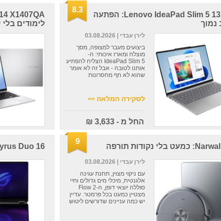
8.3
Lenovo IdeaPad Slim 5 13ARP10: הפתעה
נמוך
לימודים בלי י
לירן עבדי
| 03.08.2026
ביצועים מעבר למצופה, מסך
מוצלח ומארז איכותי: ה-
IdeaPad Slim 5 הצליח להפתיע
אותנו לטובה - אבל זה לא אומר
שהוא לא חף מחסרונות
לסקירה המלאה
>>
החל מ - 3,633 ₪
9
ט בלי נקודות תורפה
yrus Duo 16
לירן עבדי
| 03.08.2026
עם ניקוי מצוין, תחנת עגינה
אלגנטית, מיכלי מים גדולים וחיי
סוללה יוצאי דופן, ה-Flow 2
מצטיין כמעט בכל פרמטר. עדיין
יש כמה עניינים שדורשים ליטוש