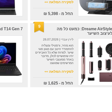
לסקירה המלאה
>>
החל מ - 5,398 ₪
9
Dreame AirStyle Pro HI: כמעט כל מה
hinkPad T14 Gen 7
עיצוב השיער
לירן עבדי
| 26.07.2026
הוא מהיר, ורסטילי ומצליח
להתמודד היטב עם מגוון סוגי
שיער. למרות שלא כל האביזרים
יהיו שימושיים לכולן, מדובר
באחד ממעצבי השיער
המרשימים שפגשנו
לסקירה המלאה
>>
החל מ - 1,625 ₪