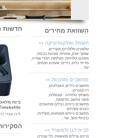
חדשות ה
השוואת מחירים
חשמל ואלקטרוניקה
>>
טלפונים סלולריים
,
מקררים
,
שואבי אבק
,
אוזניות
,
מכונות כביסה
,
מזגנים
,
טלויזיות
,
מצלמות
,
תנורי אפייה
,
מדיחי כלים
,
כיריים
,
שעונים חכמים
,
עוד...
מחשבים ותוכנות
>>
מחשבים ניידים
,
טאבלטים
,
דיו וטונרים
,
משחקי טלוויזיה - קונסולות
,
מסכי מחשב
,
מדפסות
,
בינה מלאכו
מחשבים נייחים
,
כבלים ומתאמים
,
Timekettle מושקת בישרא
כוננים קשיחים
,
מחשבים נייחים ממותגים
,
מקלדות
,
לירן עבדי
‏
(04.08.26) |
כרטיסי מסך
,
עוד...
הסקירות
לבית לגן ולמשרד
>>
ברזים
,
גרילים ומעשנות
,
כלי עבודה
,