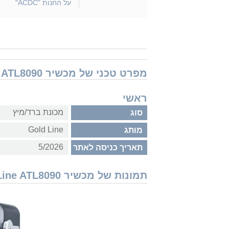
על החנות "ACDC"
מפרט טכני של מכשיר Gold Line ATL8090
ראשי
מכונת ברד/מיץ
סוג
Gold Line
מותג
5/2026
תאריך כניסה לאתר
תמונות של מכשיר Gold Line ATL8090