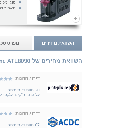
סוג:
מכונ
תאריך כנ
השוואת מחירים
מפרט טכנ
השוואת מחירים של Gold Line ATL8090 נמכר ב 2 חנויות
דירוג החנות
20
חוות דעת נכתבו
על החנות "קים אלקטריק
דירוג החנות
67
חוות דעת נכתבו