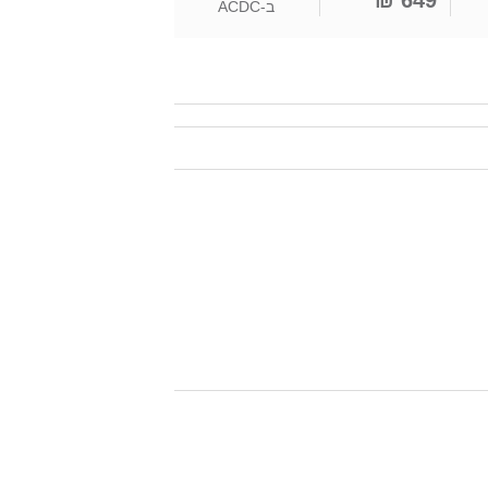
649 ₪
ב-
ACDC