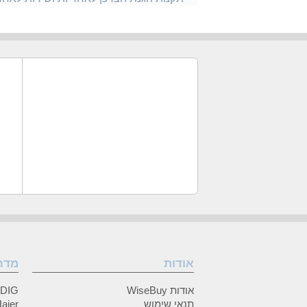
אודות
מדר
אודות WiseBuy
GRUNDIG
תנאי שימוש
Haier (האיי