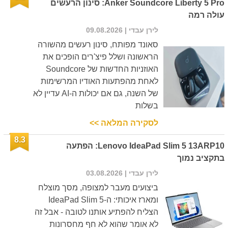
Anker Soundcore Liberty 5 Pro: סינון הרעשים
עולה רמה
לירן עבדי
| 09.08.2026
סאונד מפותח, סינון רעשים מהשורה
הראשונה ושלל פיצ'רים הופכים את
האוזניות החדשות של Soundcore
לאחת מהפתעות האודיו המרשימות
של השנה, גם אם יכולות ה-AI עדיין לא
בשלות
לסקירה המלאה >>
8.3
Lenovo IdeaPad Slim 5 13ARP10: הפתעה
בתקציב נמוך
לירן עבדי
| 03.08.2026
ביצועים מעבר למצופה, מסך מוצלח
ומארז איכותי: ה-IdeaPad Slim 5
הצליח להפתיע אותנו לטובה - אבל זה
לא אומר שהוא לא חף מחסרונות