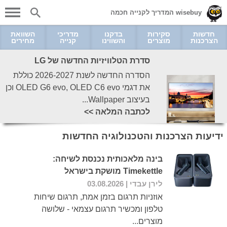
wisebuy המדריך לקנייה חכמה
חדשות
סקירות
בדקנו
מדריכי
השוואת
הצרכנות
מוצרים
והשווינו
קנייה
מחירים
סדרת הטלוויזיות החדשה של LG
הסדרה החדשה לשנת 2026-2027 כוללת
את דגמי OLED G6 evo, OLED C6 evo וכן
בעיצוב Wallpaper...
לכתבה המלאה >>
ידיעות הצרכנות והטכנולוגיה החדשות
בינה מלאכותית נכנסת לשיחה:
Timekettle מושקת בישראל
לירן עבדי
| 03.08.2026
אוזניות תרגום בזמן אמת, תרגום שיחות
טלפון ומכשיר תרגום עצמאי - שלושה
מוצרים...