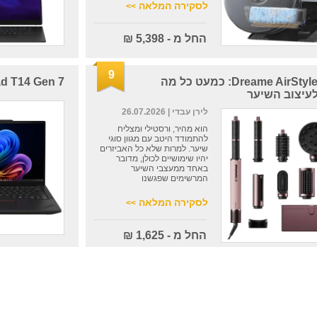
לסקירה המלאה
>>
החל מ - 5,398 ₪
9
Dreame AirStyle Pro HI: כמעט כל מה
hinkPad T14 Gen 7
עיצוב השיער
לירן עבדי
| 26.07.2026
הוא מהיר, ורסטילי ומצליח
להתמודד היטב עם מגוון סוגי
שיער. למרות שלא כל האביזרים
יהיו שימושיים לכולן, מדובר
באחד ממעצבי השיער
המרשימים שפגשנו
לסקירה המלאה
>>
החל מ - 1,625 ₪