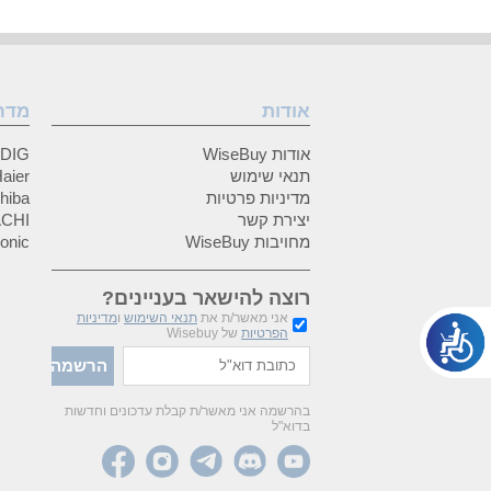
אודות
מדר
אודות WiseBuy
GRUNDIG
תנאי שימוש
Haier (האיי
מדיניות פרטיות
Toshiba (
יצירת קשר
HITACHI 
מחויבות WiseBuy
anasonic
רוצה להישאר בעניינים?
אני מאשר/ת את
תנאי השימוש
ו
מדיניות
הפרטיות
של Wisebuy
בהרשמה אני מאשר/ת קבלת עדכונים וחדשות
בדוא"ל