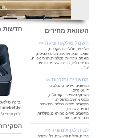
חדשות ה
השוואת מחירים
חשמל ואלקטרוניקה
>>
טלפונים סלולריים
,
מקררים
,
שואבי אבק
,
אוזניות
,
מכונות כביסה
,
מזגנים
,
טלויזיות
,
מצלמות
,
תנורי אפייה
,
מדיחי כלים
,
כיריים
,
שעונים חכמים
,
עוד...
מחשבים ותוכנות
>>
מחשבים ניידים
,
טאבלטים
,
דיו וטונרים
,
משחקי טלוויזיה - קונסולות
,
מסכי מחשב
,
מדפסות
,
בינה מלאכו
מחשבים נייחים
,
כבלים ומתאמים
,
Timekettle מושקת בישרא
כוננים קשיחים
,
מחשבים נייחים ממותגים
,
מקלדות
,
לירן עבדי
‏
(04.08.26) |
כרטיסי מסך
,
עוד...
הסקירות
לבית לגן ולמשרד
>>
ברזים
,
גרילים ומעשנות
,
כלי עבודה
,