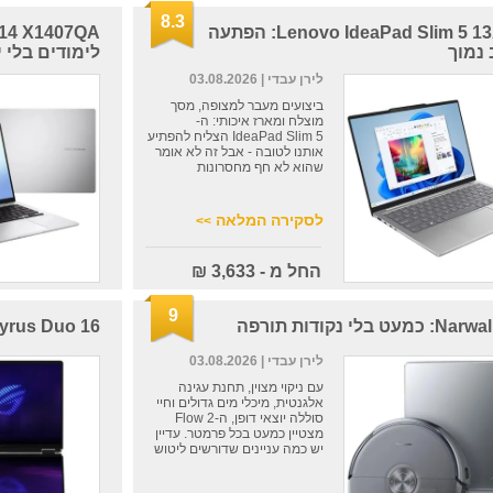
8.3
Lenovo IdeaPad Slim 5 13ARP10: הפתעה
נמוך
לימודים בלי י
לירן עבדי
| 03.08.2026
ביצועים מעבר למצופה, מסך
מוצלח ומארז איכותי: ה-
IdeaPad Slim 5 הצליח להפתיע
אותנו לטובה - אבל זה לא אומר
שהוא לא חף מחסרונות
לסקירה המלאה
>>
החל מ - 3,633 ₪
9
ט בלי נקודות תורפה
yrus Duo 16
לירן עבדי
| 03.08.2026
עם ניקוי מצוין, תחנת עגינה
אלגנטית, מיכלי מים גדולים וחיי
סוללה יוצאי דופן, ה-Flow 2
מצטיין כמעט בכל פרמטר. עדיין
יש כמה עניינים שדורשים ליטוש