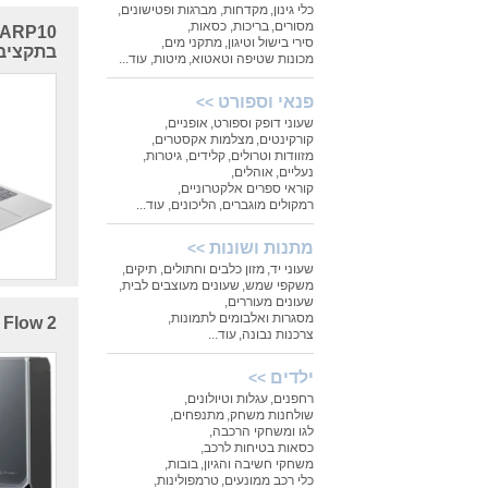
כלי גינון
,
מקדחות, מברגות ופטישונים
,
מסורים
,
בריכות
,
כסאות
,
סירי בישול וטיגון
,
מתקני מים
,
בתקציב 
מכונות שטיפה וטאטוא
,
מיטות
,
עוד...
פנאי וספורט
>>
שעוני דופק וספורט
,
אופניים
,
קורקינטים
,
מצלמות אקסטרים
,
מזוודות וטרולים
,
קלידים
,
גיטרות
,
נעליים
,
אוהלים
,
קוראי ספרים אלקטרוניים
,
רמקולים מוגברים
,
הליכונים
,
עוד...
מתנות ושונות
>>
שעוני יד
,
מזון כלבים וחתולים
,
תיקים
,
משקפי שמש
,
שעונים מעוצבים לבית
,
שעונים מעוררים
,
מסגרות ואלבומים לתמונות
,
Narwal Flow 2: כמע
צרכנות נבונה
,
עוד...
ילדים
>>
רחפנים
,
עגלות וטיולונים
,
שולחנות משחק
,
מתנפחים
,
לגו ומשחקי הרכבה
,
כסאות בטיחות לרכב
,
משחקי חשיבה והגיון
,
בובות
,
כלי רכב ממונעים
,
טרמפולינות
,