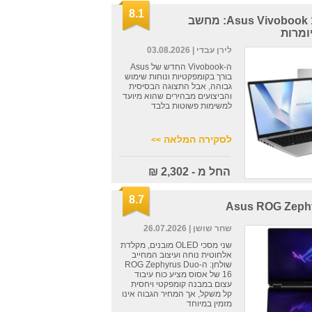
8.1
Asus Vivobook 14 X1407QA: מחשב
ומרות
לירן עבדי
| 03.08.2026
ה-Vivobook החדש של Asus
בורך בקומפקטיות ונוחות שימוש
גבוהה, אבל התצוגה הבסיסית
והביצועים מבהירים שהוא מיועד
למשימות פשוטות בלבד
לסקירה המלאה
>>
החל מ - 2,302 ₪
8.7
Asus ROG Zeph
שחר שושן
| 26.07.2026
שני מסכי OLED מובנים, מקלדת
אלחוטית נוחה ועיצוב המחייב
שולחן: ה-ROG Zephyrus Duo
16 של אסוס מציע כוח עיבוד
עצום במבנה קומפקטי ויחסית
קל משקל, אך המחיר הגבוה אינו
מזמין במיוחד