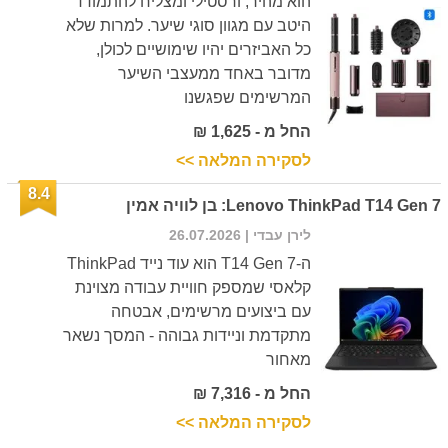
הוא מהיר, ורסטילי ומצליח להתמודד
היטב עם מגוון סוגי שיער. למרות שלא
כל האביזרים יהיו שימושיים לכולן,
מדובר באחד ממעצבי השיער
המרשימים שפגשנו
החל מ - 1,625 ₪
לסקירה המלאה >>
8.4
Lenovo ThinkPad T14 Gen 7: בן לוויה אמין
לירן עבדי
| 26.07.2026
ה-T14 Gen 7 הוא עוד נייד ThinkPad
קלאסי שמספק חוויית עבודה מצוינת
עם ביצועים מרשימים, אבטחה
מתקדמת וניידות גבוהה - המסך נשאר
מאחור
החל מ - 7,316 ₪
לסקירה המלאה >>