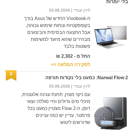
בלי יומרות
לירן עבדי
| 03.08.2026
ה-Vivobook החדש של Asus בורך
בקומפקטיות ונוחות שימוש גבוהה,
אבל התצוגה הבסיסית והביצועים
מבהירים שהוא מיועד למשימות
פשוטות בלבד
החל מ - 2,302 ₪
לסקירה המלאה >>
9
Narwal Flow 2: כמעט בלי נקודות תורפה
לירן עבדי
| 03.08.2026
עם ניקוי מצוין, תחנת עגינה אלגנטית,
מיכלי מים גדולים וחיי סוללה יוצאי
דופן, ה-Flow 2 מצטיין כמעט בכל
פרמטר. עדיין יש כמה עניינים
שדורשים ליטוש