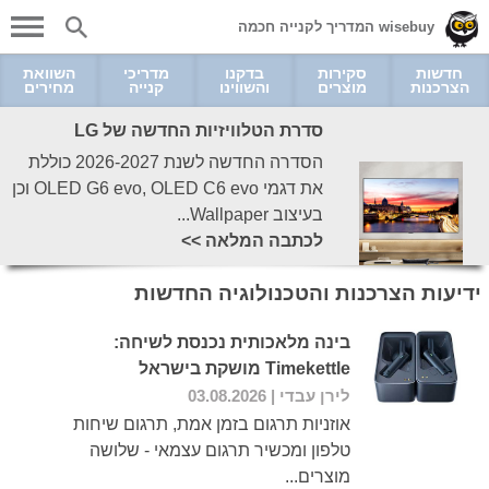
wisebuy המדריך לקנייה חכמה
חדשות
סקירות
בדקנו
מדריכי
השוואת
הצרכנות
מוצרים
והשווינו
קנייה
מחירים
סדרת הטלוויזיות החדשה של LG
הסדרה החדשה לשנת 2026-2027 כוללת
את דגמי OLED G6 evo, OLED C6 evo וכן
בעיצוב Wallpaper...
לכתבה המלאה >>
ידיעות הצרכנות והטכנולוגיה החדשות
בינה מלאכותית נכנסת לשיחה:
Timekettle מושקת בישראל
לירן עבדי
| 03.08.2026
אוזניות תרגום בזמן אמת, תרגום שיחות
טלפון ומכשיר תרגום עצמאי - שלושה
מוצרים...