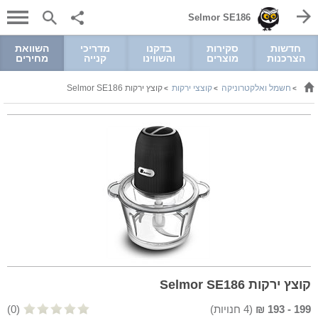
Selmor SE186
חדשות
סקירות
בדקנו
מדריכי
השוואת
הצרכנות
מוצרים
והשווינו
קנייה
מחירים
חשמל ואלקטרוניקה
קוצצי ירקות
קוצץ ירקות Selmor SE186
>
>
>
קוצץ ירקות Selmor SE186
199
-
193
₪
(
4
חנויות)
(0)