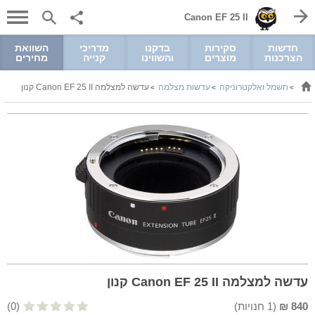
Canon EF 25 II
חדשות
סקירות
בדקנו
מדריכי
השוואת
הצרכנות
מוצרים
והשווינו
קנייה
מחירים
חשמל ואלקטרוניקה
עדשות מצלמה
עדשה למצלמה Canon EF 25 II קנון
>
>
>
עדשה למצלמה Canon EF 25 II קנון
840
₪
(
1
חנויות)
(0)