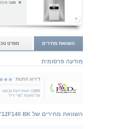
סוג:
מיכל 
השוואת מחירים
מפרט טכנ
מודעה פרסומית
דירוג החנות
1988
חוות דעת נכתבו
על החנות "פרי דיו"
השוואת מחירים של Epson T12F1 C13T12F140 BK נמכר ב 5 חנויות