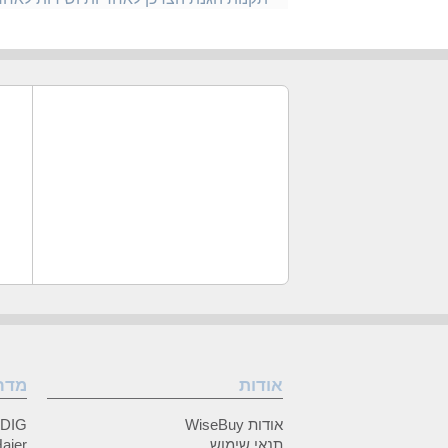
אודות
מדר
אודות WiseBuy
GRUNDIG
תנאי שימוש
Haier (האיי