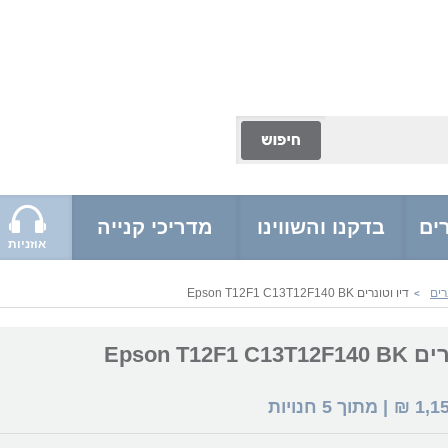
ים
בדקנו והשווינו
מדריכי קנייה
אוזניות
רים
דיו וטונרים Epson T12F1 C13T12F140 BK
>
Epson T12F1 C
1,1
₪
| מתוך
5
חנויות