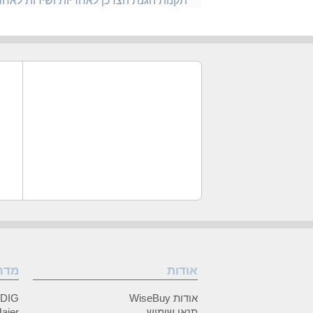
תקנות הגנת הצרכן לאחריות ושירות לאח
אודות
מדר
אודות WiseBuy
GRUNDIG
תנאי שימוש
Haier (האיי