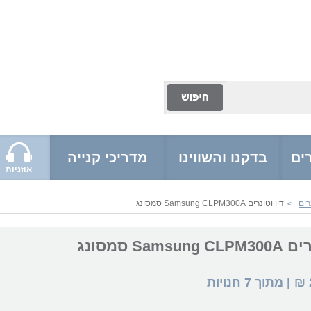
ים
בדקנו והשווינו
מדריכי קנייה
אוזניות
רים
דיו וטונרים Samsung CLPM300A סמסונג
>
Samsu סמסונג
₪
| מתוך
7
חנויות