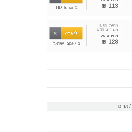
113 ₪
ב-
HD Toner
מחיר:
89 ₪
משלוח:
39 ₪
מחיר סופי:
128 ₪
ב-
גאמבי ישראל
/ אדום