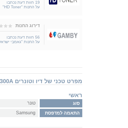
19
חוות דעת נכתבו
על החנות "HD Toner"
דירוג החנות
56
חוות דעת נכתבו
על החנות "גאמבי ישראל
מפרט טכני של דיו וטונרים Samsung CLPM300A סמסונג
ראשי
טונר
סוג
Samsung
התאמה למדפסת