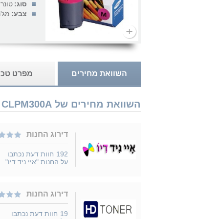
סוג:
טונר
צבע:
מג'נ
השוואת מחירים
מפרט טכנ
השוואת מחירים של Samsung CLPM300A נמכר ב 7 חנויות
דירוג החנות
192
חוות דעת נכתבו
על החנות "איי ניד דיו"
דירוג החנות
19
חוות דעת נכתבו