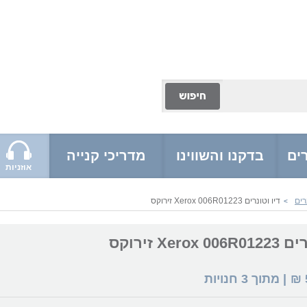
ים
בדקנו והשווינו
מדריכי קנייה
אוזניות
רים
דיו וטונרים Xerox 006R01223 זירוקס
>
Xerox זירוקס
₪
| מתוך
3
חנויות