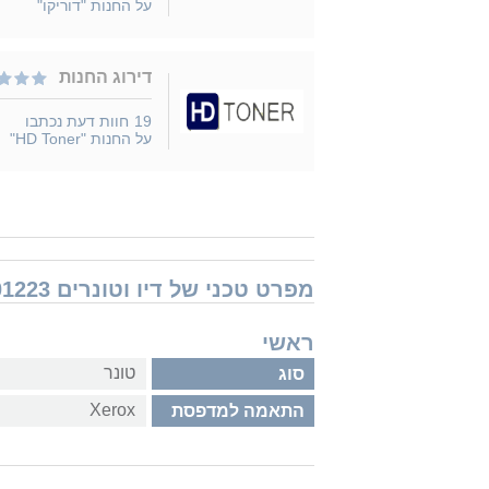
על החנות "דוריקו"
דירוג החנות
19
חוות דעת נכתבו
על החנות "HD Toner"
מפרט טכני של דיו וטונרים Xerox 006R01223 זירוקס
ראשי
טונר
סוג
Xerox
התאמה למדפסת