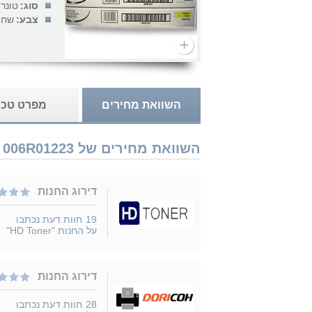
סוג:
טונר
צבע:
שחו
השוואת מחירים
מפרט טכנ
השוואת מחירים של Xerox 006R01223 נמכר ב 3 חנויות
דירוג החנות
19
חוות דעת נכתבו
על החנות "HD Toner"
דירוג החנות
28
חוות דעת נכתבו