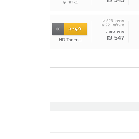
545 ₪
ב-
דוריקו
מחיר:
525 ₪
משלוח:
22 ₪
מחיר סופי:
547 ₪
ב-
HD Toner