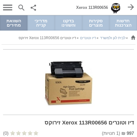
Xerox 113R00656
חדשות
סקירות
בדקנו
מדריכי
השוואת
הצרכנות
מוצרים
והשווינו
קנייה
מחירים
לבית לגן ולמשרד
דיו וטונרים
דיו וטונרים Xerox 113R00656 זירוקס
>
>
>
דיו וטונרים Xerox 113R00656 זירוקס
997
₪
(
1
חנויות)
(0)