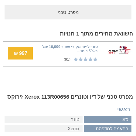
מפרט טכני
השוואת מחירים מתוך 1 חנויות
טונר לייזר מקורי שחור 10,000 עמ'
ב-5% כיסוי...
997 ₪
(91)
מפרט טכני של דיו וטונרים Xerox 113R00656 זירוקס
ראשי
סוג
טונר
התאמה למדפסת
Xerox