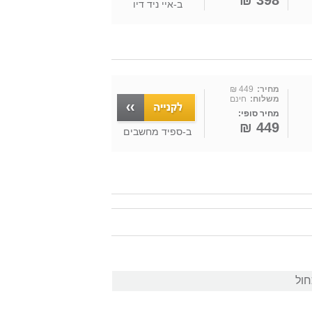
398 ₪
ב-
איי ניד דיו
מחיר:
449 ₪
משלוח:
חינם
מחיר סופי:
449 ₪
ב-
ספיד מחשבים
חול