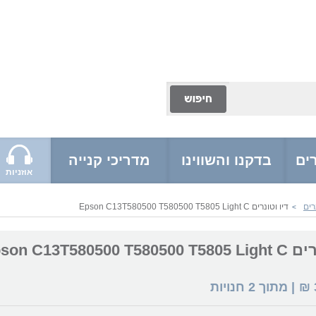
ים
בדקנו והשווינו
מדריכי קנייה
אוזניות
רים
דיו וטונרים Epson C13T580500 T580500 T5805 Light C
>
Epson C13T580500 
₪
| מתוך
2
חנויות