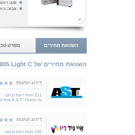
סוג:
ראש 
צבע:
ציאן
השוואת מחירים
מפרט טכנ
השוואת מחירים של Epson C13T580500 T580500 T5805 Light C נמכר ב 2 חנויות
דירוג החנות
211
חוות דעת נכתבו
על החנות "A.S.T פתרונות"
דירוג החנות
192
חוות דעת נכתבו