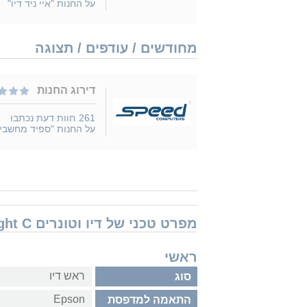
על החנות "איי ניד דיו"
מחודשים / עודפים / תצוגה
דירוג החנות
261
חוות דעת נכתבו
על החנות "ספיד מחשבי
מפרט טכני של דיו וטונרים Epson C13T580500 T580500 T5805 Light C
ראשי
ראש דיו
סוג
Epson
התאמה למדפסת