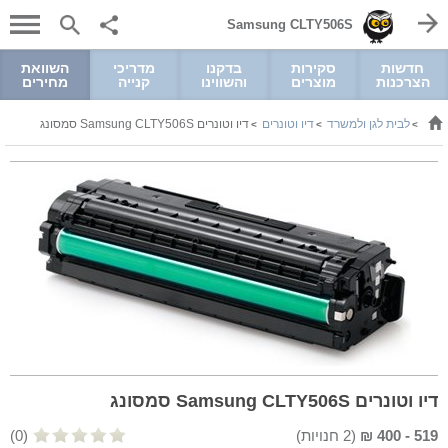
Samsung CLTY506S
חדשות
סקירות
בדקנו
מדריכי
השוואת
הצרכנות
מוצרים
והשווינו
קנייה
מחירים
לבית לגן ולמשרד
דיו וטונרים
דיו וטונרים Samsung CLTY506S סמסונג
>
>
>
דיו וטונרים Samsung CLTY506S סמסונג
519
-
400
₪
(
2
חנויות)
(0)