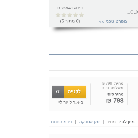
דירוג הגולשים
CLX
(
0
מתוך
5
)
מפרט טכני
>>
מחיר:
798 ₪
משלוח:
חינם
מחיר סופי:
798 ₪
ב-
א.ר לייזר ליין
מיון לפי:
מחיר
|
זמן אספקה
|
דירוג החנות