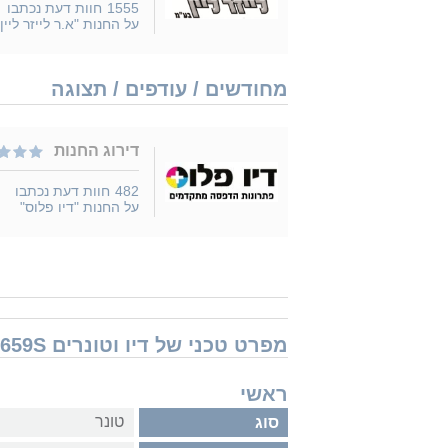
1555
חוות דעת נכתבו
על החנות "א.ר לייזר ליין"
מחודשים / עודפים / תצוגה
דירוג החנות
482
חוות דעת נכתבו
על החנות "דיו פלוס"
מפרט טכני של דיו וטונרים Samsung CLTM659S סמסונג
ראשי
טונר
סוג