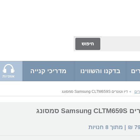
ים
בדקנו והשווינו
מדריכי קנייה
אוזניות
רים
דיו וטונרים Samsung CLTM659S סמסונג
>
Samsu סמסונג
7
₪
| מתוך
8
חנויות