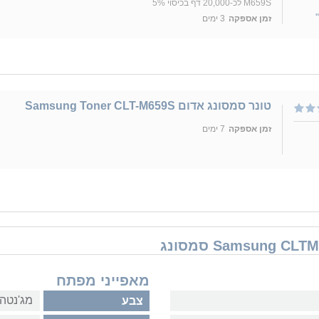
M659S לכ-20,000 דף בכיסוי 5%
זמן אספקה
3 ימים
טונר סמסונג אדום Samsung Toner CLT-M659S
זמן אספקה
7 ימים
מאפייני מפתח
מג'נטה 
צבע