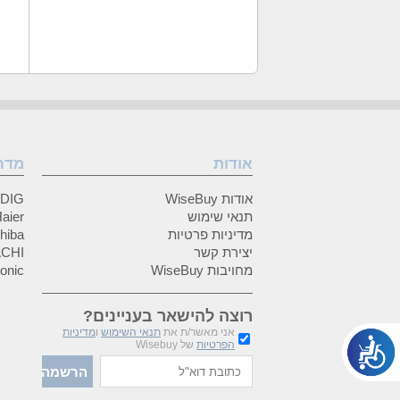
אודות
מדר
אודות WiseBuy
GRUNDIG
תנאי שימוש
Haier (האיי
מדיניות פרטיות
Toshiba (
יצירת קשר
HITACHI 
מחויבות WiseBuy
anasonic
רוצה להישאר בעניינים?
אני מאשר/ת את
תנאי השימוש
ו
מדיניות
הפרטיות
של Wisebuy