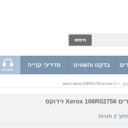
ים
בדקנו והשווינו
מדריכי קנייה
אוזניות
רים
דיו וטונרים Xerox 106R02756 זירוקס
>
Xerox זירוקס
מתוך
2
חנויות