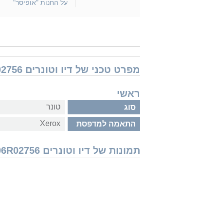
על החנות "אופיסר"
מפרט טכני של דיו וטונרים Xerox 106R02756 זירוקס
ראשי
טונר
סוג
Xerox
התאמה למדפסת
תמונות של דיו וטונרים Xerox 106R02756 זירוקס