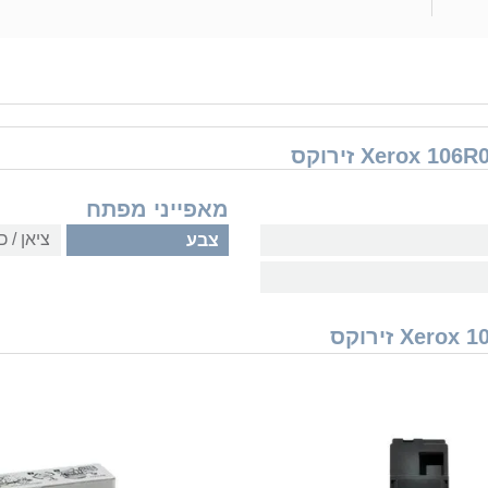
מאפייני מפתח
ציאן / כ
צבע