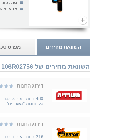
סוג:
טונר
צבע:
ציאן
השוואת מחירים
מפרט טכנ
השוואת מחירים של Xerox 106R02756 נמכר ב 2 חנויות
דירוג החנות
489
חוות דעת נכתבו
על החנות "משרדיה"
דירוג החנות
216
חוות דעת נכתבו