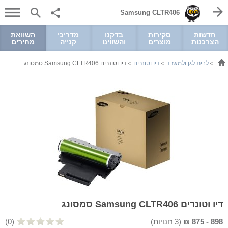
Samsung CLTR406
חדשות
סקירות
בדקנו
מדריכי
השוואת
הצרכנות
מוצרים
והשווינו
קנייה
מחירים
לבית לגן ולמשרד
דיו וטונרים
דיו וטונרים Samsung CLTR406 סמסונג
>
>
>
דיו וטונרים Samsung CLTR406 סמסונג
898
-
875
₪
(
3
חנויות)
(0)