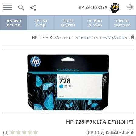
HP 728 F9K17A
חדשות
סקירות
בדקנו
מדריכי
השוואת
הצרכנות
מוצרים
והשווינו
קנייה
מחירים
לבית לגן ולמשרד
דיו וטונרים
דיו וטונרים HP 728 F9K17A
>
>
>
דיו וטונרים HP 728 F9K17A
1,149
-
923
₪
(
7
חנויות)
(0)