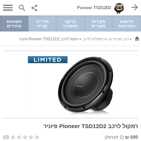
Pioneer TSD12D2
חדשות
סקירות
בדקנו
מדריכי
השוואת
הצרכנות
מוצרים
והשווינו
קנייה
מחירים
רכב ואביזרים
רמקולים לרכב
רמקול לרכב Pioneer TSD12D2 פיוניר
>
>
>
רמקול לרכב Pioneer TSD12D2 פיוניר
699
₪
(
1
חנויות)
(0)