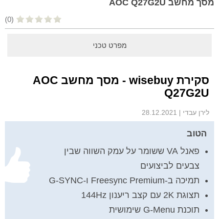
מסך מחשב AOC Q27G2U
(0)
מפרט טכני
סקירת wisebuy - מסך מחשב AOC
Q27G2U
לירן עבדי
|
28.12.2021
הטוב
פאנל VA ששומר על עמק השווה שבין
צבעים לביצועים
תמיכה ב-Freesync Premium ו-G-SYNC
תצוגת 2K עם קצב ריענון 144Hz
תוכנת G-Menu שימושית