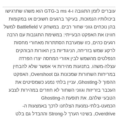
עוברים לזמן התגובה ו-4 ms ב-GTG הוא משהו שתרגישו
ביכולותיו הנמוכות, בעיקר ברגעים חשוכים או במקומות
בהן נוכחים גווני שחור רבים. במשחק Battlefield V למשל
חווינו את האפקט הבעייתי: במשימת התגנבות עם הרבה
רגעים כהים, כזו שמערבת הסתתרות מאחורי מחסות
לרקע שמש בזריחה, הניגודיות בין האורות הבוהקים
הנפלטים מהשמש לבין אזורי המחסה יצרו הפרדה
עצלה-משהו. בתנועות מהירות אי אפשר שלא להבחין
במריחות השחורות שמכונות גם Overshoot, האפקט
ההפוך ל-Ghosting, עניין בלתי נמנע כשמסיטים את
העכבר בזריזות וגווני השחור לא חוזרים במהירות לצבע
הטבעי שלהם. את תופעת ה-Ghosting
הכמעט-בלתי-נמנעת הצלחנו לרכך באמצעות ה-
Overdrive, בשינוי הערך ל-Strong וההבדל גם בלט