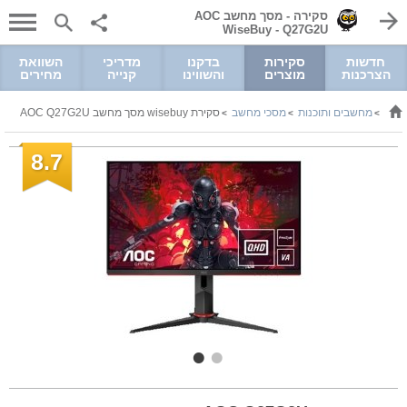
סקירה - מסך מחשב AOC
Q27G2U ‏- WiseBuy
חדשות
סקירות
בדקנו
מדריכי
השוואת
הצרכנות
מוצרים
והשווינו
קנייה
מחירים
מחשבים ותוכנות
מסכי מחשב
סקירת wisebuy מסך מחשב AOC Q27G2U
>
>
>
8.7