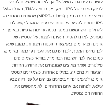
עושר צבעים גבוה משל TN אך לא כזה שמצליח להגיע
לדיוק המרבי של IPS. במקביל, בדומה ל-TN, פאנל ה-VA
מציע זמן תגובה נמוך (1ms ב-MPRT) שמעטים ממסכי ה-
IPS יודעים להציע. על טווח הצבעים המוגבל קשה לנו
להתלונן: השתמשנו במסך בכמה עריכות גרפיות ובאופן די
מפתיע, למדנו להסתדר איתו ולפצות על הסטייה של
גוונים חצי-דומים באמצעות תוכנות חיצוניות. כמובן שלא
לכך מיועד המסך, לכן הערכנו את העניין פי כמה. בגיימינג
כמובן אין לכך חשיבות רבה מדי, בוודאי כשמוסיפים
פילטרים ושאר מאיצים שמנפחים את הרוויה, החדות
והניגודיות בתצוגה. במילים אחרות, כשמגיעים למסכי
גיימינג לטעמנו עדיף ביצועים גבוהים על פני דיוק צבע
עילאי, לפחות אם אתם תחרותיים ולא מחפשים את
החוויה הסינמטית.