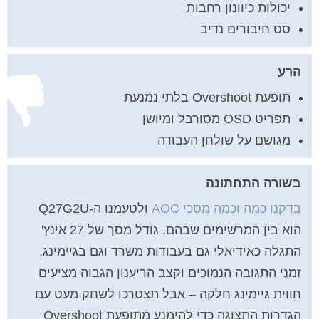
יכולות כיוונון רחבות
סט חיבורים נדיב
הרע
תופעת Overshoot בלתי נמנעת
תפריט OSD מסורבל ומיושן
מגושם על שולחן העבודה
בשורה התחתונה
בדקנו כמה וכמה מסכי AOC
ולטעמנו ה-Q27G2U
הוא בין המרשימים שבהם. גודל מסך של 27 אינץ'
התגלה כאידיאלי גם בעבודות משרד וגם בגיימינג,
זמני התגובה הנמוכים וקצב הריענון הגבוה מציעים
חווית גיימינג חלקה – אבל תצטרכו לשחק מעט עם
הגדרות התצוגה כדי להימנע מתופעת Overshoot