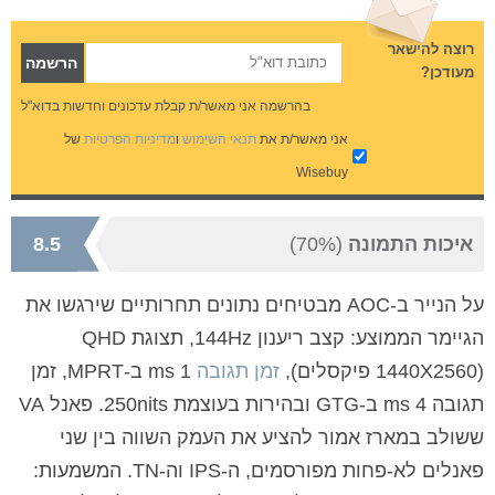
רוצה להישאר
מעודכן?
בהרשמה אני מאשר/ת קבלת עדכונים וחדשות בדוא"ל
אני מאשר/ת את
תנאי השימוש
ו
מדיניות הפרטיות
של
Wisebuy
איכות התמונה
(70%)
8.5
על הנייר ב-AOC מבטיחים נתונים תחרותיים שירגשו את
הגיימר הממוצע: קצב ריענון 144Hz, תצוגת QHD
(1440X2560 פיקסלים),
זמן תגובה
1 ms ב-MPRT, זמן
תגובה 4 ms ב-GTG ובהירות בעוצמת 250nits. פאנל VA
ששולב במארז אמור להציע את העמק השווה בין שני
פאנלים לא-פחות מפורסמים, ה-IPS וה-TN. המשמעות: