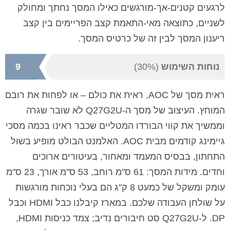
לרגעים קטנים-אך-מורגשים כאילו המסך נחתך ומחולק
לשניים, כתוצאה מאי-התאמת קצב הפריימים בין קצב
ריענון המסך לבין זה של כרטיס המסך.
נוחות השימוש
(30%)
9
ראית מסך של AOC, ראית את כולם – או לפחות את רובם
המוחץ. העיצוב של מסך ה-Q27G2U לא שובר שגרה
וממשיך את קווי הבורדו המטליים שכבר ראינו בכמה מסכי
גיימינג קודמים מבית AOC. האלמנט הבולט מופיע בשול
התחתון, בבסיס המעמד ומאחור, בעיטורים ארוכים
וחדים. מידות המסך: 61 ס"מ רוחב, 53 ס"מ אורך, 23 ס"מ
עומק ומשקל של כמעט 8 ק"ג הם בעלי נוכחות מורגשות
על שולחן העבודה שלכם. במארז קיבלנו כבל HDMI וכבל
DP. ל-Q27G2U סט חיבורים נדיב; צמד כניסות HDMI,