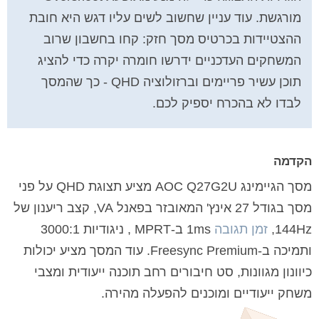
מורגשת. עוד עניין שחשוב לשים עליו דגש היא חובת
ההצטיידות בכרטיס מסך חזק: קחו בחשבון שרוב
המשחקים העדכניים ידרשו חומרה יקרה כדי להציג
תוכן עשיר פריימים וברזולוציה QHD - כך שהמסך
לבדו לא בהכרח יספיק לכם.
הקדמה
מסך הגיימינג AOC Q27G2U מציע תצוגת QHD על פני
מסך בגודל 27 אינץ' המאובזר בפאנל VA, קצב ריענון של
144Hz,
זמן תגובה
1ms ב-MPRT , ניגודיות 3000:1
ותמיכה ב-Freesync Premium. עוד המסך מציע יכולות
כיוונון מגוונות, סט חיבורים רחב תוכנה ייעודית ומצבי
משחק ייעודיים ומוכנים להפעלה מהירה.