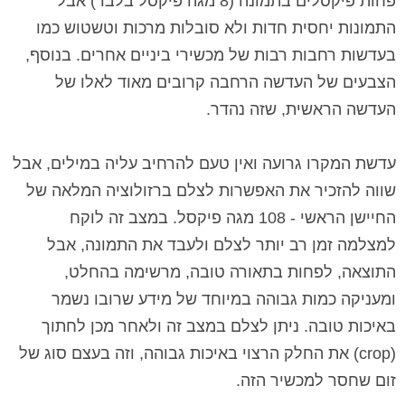
העדשה הראשית, שזה נהדר.
עדשת המקרו גרועה ואין טעם להרחיב עליה במילים, אבל
שווה להזכיר את האפשרות לצלם ברזולוציה המלאה של
החיישן הראשי - 108 מגה פיקסל. במצב זה לוקח
למצלמה זמן רב יותר לצלם ולעבד את התמונה, אבל
התוצאה, לפחות בתאורה טובה, מרשימה בהחלט,
ומעניקה כמות גבוהה במיוחד של מידע שרובו נשמר
באיכות טובה. ניתן לצלם במצב זה ולאחר מכן לחתוך
(crop) את החלק הרצוי באיכות גבוהה, וזה בעצם סוג של
זום שחסר למכשיר הזה.
צילום הוידיאו נתמך ברזולוציית 4K אבל בקצב של 30
פריימים
לשנייה בלבד, שזה סביר לגמרי למכשיר ביניים.
איכות הוידיאו נהדרת מבחינת החדות, הצבע והפירוט