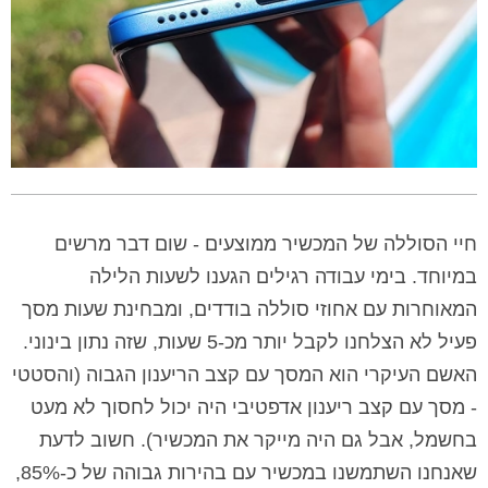
חיי הסוללה של המכשיר ממוצעים - שום דבר מרשים
במיוחד. בימי עבודה רגילים הגענו לשעות הלילה
המאוחרות עם אחוזי סוללה בודדים, ומבחינת שעות מסך
פעיל לא הצלחנו לקבל יותר מכ-5 שעות, שזה נתון בינוני.
האשם העיקרי הוא המסך עם קצב הריענון הגבוה (והסטטי
- מסך עם קצב ריענון אדפטיבי היה יכול לחסוך לא מעט
בחשמל, אבל גם היה מייקר את המכשיר). חשוב לדעת
שאנחנו השתמשנו במכשיר עם בהירות גבוהה של כ-85%,
ומי שיבחר להשתמש בבהירות אוטומטית יוכל לשפר את
זמן הסוללה באופן די משמעותי.
והטעינה? מהירה בטירוף, כמו שחשבנו. שיאומי מבטיחה