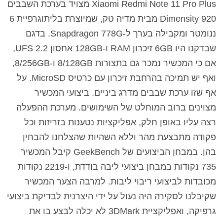
Xiaomi Redmi Note 11 Pro Plus מצויד בערכת השבבים
Dimensity 920 מבית מדיה טק, שמיוצרת בליתוגרפיית 6
ננומטר ומקבילה בערך ל-Snapdragon 778G. בדגם
שבדקנו היו 6GB זיכרון RAM ו-128GB אחסון UFS 2.2,
אם כי המכשיר נמכר גם בתצורות 8/128GB ו-8/256GB,
ואף יש תמיכה בהרחבת זיכרון עם כרטיס MicroSD. על
אף שזו ערכת שבבים מדרג ביניים, ביצועי המכשיר
מצוינים ברוב המוחלט של השימושים. מערכת ההפעלה
רצה עליו באופן חלק, אפליקציות נטענות בזריזות וכל
פקודה מתבצעת מהר וללא השהיות שהצלחנו להבחין
בהן. במבחן הביצועים של GeekBench קיבל המכשיר
735 נקודות במבחן ביצועי ליבה בודדת, ו-2219 נקודות
מכובדות לביצועי ריבוי ליבות. למרבה הצער המכשיר
שקיבלנו לסקירה היה נעול על ידי היצרנית לבדיקת ביצועי
גרפיקה, ואפליקציית 3DMark לא יכלה לבצע בו את