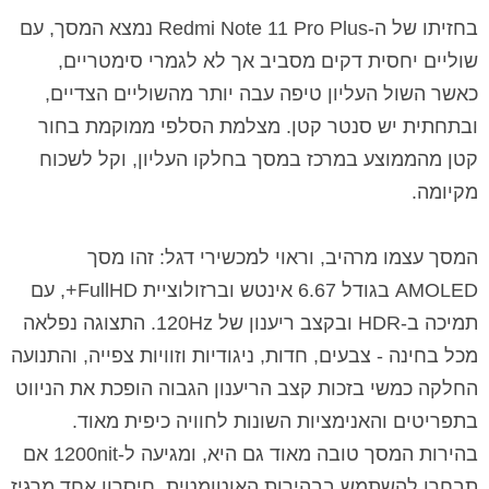
בחזיתו של ה-Redmi Note 11 Pro Plus נמצא המסך, עם
שוליים יחסית דקים מסביב אך לא לגמרי סימטריים,
כאשר השול העליון טיפה עבה יותר מהשוליים הצדיים,
ובתחתית יש סנטר קטן. מצלמת הסלפי ממוקמת בחור
קטן מהממוצע במרכז במסך בחלקו העליון, וקל לשכוח
מקיומה.
המסך עצמו מרהיב, וראוי למכשירי דגל: זהו מסך
AMOLED בגודל 6.67 אינטש וברזולוציית FullHD+, עם
תמיכה ב-HDR ובקצב ריענון של 120Hz. התצוגה נפלאה
מכל בחינה - צבעים, חדות, ניגודיות וזוויות צפייה, והתנועה
החלקה כמשי בזכות קצב הריענון הגבוה הופכת את הניווט
בתפריטים והאנימציות השונות לחוויה כיפית מאוד.
בהירות המסך טובה מאוד גם היא, ומגיעה ל-1200nit אם
תבחרו להשתמש בבהירות האוטומטית. חיסרון אחד מרגיז