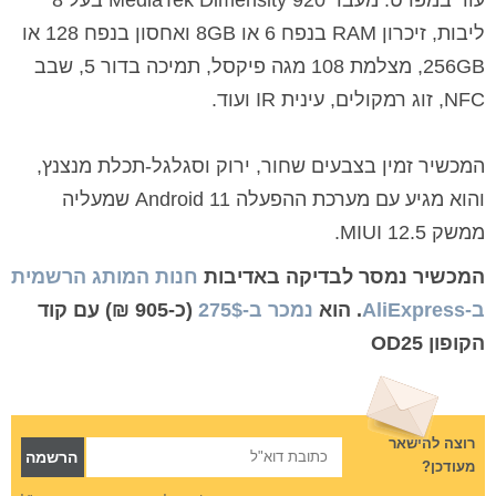
עוד במפרט: מעבד MediaTek Dimensity 920 בעל 8
ליבות, זיכרון RAM בנפח 6 או 8GB ואחסון בנפח 128 או
256GB, מצלמת 108 מגה פיקסל, תמיכה בדור 5, שבב
NFC, זוג רמקולים, עינית IR ועוד.
המכשיר זמין בצבעים שחור, ירוק וסגלגל-תכלת מנצנץ,
והוא מגיע עם מערכת ההפעלה Android 11 שמעליה
ממשק MIUI 12.5.
המכשיר נמסר לבדיקה באדיבות
חנות המותג הרשמית
ב-AliExpress
. הוא
נמכר ב-275$
(כ-905 ₪) עם קוד
הקופון OD25
רוצה להישאר
מעודכן?