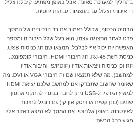
בתחליף למערכת סאונד, אבל באופן מפתיע, קיבלנו צליל
די איכותי וצלול גם בעוצמות גבוהות יחסית.
הבסיס הכסוף, שכולל כאמור את רב הרכיבים של המסך
פרט לאזור התצוגה עצמו, הוא בעל שלל חיבורים ומספר
האפשרויות יכול אף לבלבל. תמצאו שם זוג כניסות
USB
,
כניסת רשת
RJ-45
, זוג חיבורי HDMI
, חיבורי קומפוננט,
RF
וכן כניסות ויציאות אודיו (
PDIF
S/
וחיבור אודיו
למחשב). מה שלא תמצאו שם זה חיבורי
VGA
או
DVI
, מה
שאומר שחשוב שתבדקו אם למחשב שלכם יציאת
HDMI
למאיץ הגרפי. ל-
USB
ניתן לחבר בנוסף להתקני אחסון
שונים (כונן קשיח או דיסק און קי) גם דונגל לחיבור
לאינטרנט באופן אלחוטי, אם המסך לא נמצא באזור אליו
מגיע כבל הרשת.