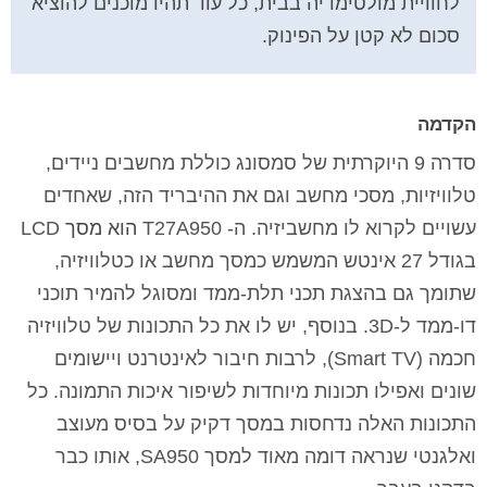
לחוויית מולטימדיה בבית, כל עוד תהיו מוכנים להוציא
סכום לא קטן על הפינוק.
הקדמה
סדרה 9 היוקרתית של סמסונג כוללת מחשבים ניידים,
טלוויזיות, מסכי מחשב וגם את ההיבריד הזה, שאחדים
עשויים לקרוא לו מחשביזיה. ה-
T27A950
הוא מסך
LCD
בגודל 27 אינטש המשמש כמסך מחשב או כטלוויזיה,
שתומך גם בהצגת תכני תלת-ממד ומסוגל להמיר תוכני
דו-ממד ל-
3D
. בנוסף, יש לו את כל התכונות של טלוויזיה
חכמה (
Smart TV
), לרבות חיבור לאינטרנט ויישומים
שונים ואפילו תכונות מיוחדות לשיפור איכות התמונה. כל
התכונות האלה נדחסות במסך דקיק על בסיס מעוצב
ואלגנטי שנראה דומה מאוד למסך
SA950
, אותו כבר