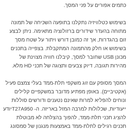
כתמים אפורים על פני המסך.
בשימוש כטלוויזיה נתקלנו בתופעה השכיחה של תמונה
מתוחה בהעדר שידורים ברזולוציה מתאימה. ניתן לבצע
זום בהגדרות, אך זה כמובן דורש ויתור על שטח מסך
בשימוש או חלק מהתמונה המתקבלת. בצפייה בתכנים
מכונן
USB
שחובר למסך, קיבלנו חוויה מצוינת של
מהירות תגובה, דיוק צבעים ותצוגה של תכני
HD
מלא.
המסך מסופק עם זוג משקפי תלת-ממד בעלי צמצם פעיל
(אקטיביים). באופן מפתיע מדובר במשקפיים קלילים
ונוחים להפליא למרות שאינם נטענים ודורשים סוללות
ייעודיות, שכלולות למרבה המזל באריזה. ה-
T27A950
יודע
להציג תכני תלת-ממד, להפוך בהצלחה לא מבוטלת
תכנים רגילים לתלת-ממד באמצעות מנגנון של סמסונג