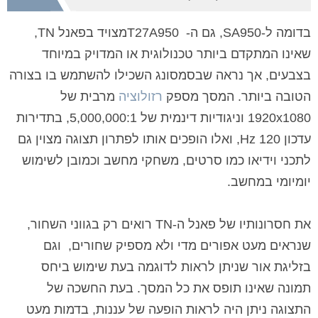
בדומה ל-
SA950
, גם ה-
T27A950
מצויד בפאנל
TN
,
שאינו המתקדם ביותר טכנולוגית או המדויק במיוחד
בצבעים, אך נראה שבסמסונג השכילו להשתמש בו בצורה
הטובה ביותר. המסך מספק
רזולוציה
מרבית של
1920x1080
וניגודיות דינמית של 5,000,000:1, בתדירות
עדכון
120 Hz
, ואלו הופכים אותו לפתרון תצוגה מצוין גם
לתכני וידיאו כמו סרטים, משחקי מחשב וכמובן לשימוש
יומיומי במחשב.
את חסרונותיו של פאנל ה-
TN
רואים רק בגווני השחור,
שנראים מעט אפורים מדי ולא מספיק שחורים,
וגם
בזליגת אור שניתן לראות לדוגמה בעת שימוש ביחס
תמונה שאינו תופס את כל המסך. בעת החשכה של
התצוגה ניתן היה לראות הופעה של עננות, בדמות מעט