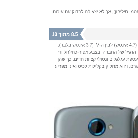
מי סיליקון), אך לא יצא לנו לבדוק את איכותן
8.5 מתוך 10
(4.7 אינטש) לבין ה-
V
(3.7 אינטש בלבד),
בעיצוב המתכתי הרגיל של החברה, בצבע אפור-כחלחל ודי
7 מ"מ בלבד. התווים של המעטפת עגלגלים ונטולי קצוות חדים, כך שהן
חיזה והן ההצמדה לאוזן בעת השיחה נוחים מאוד. המכשיר שוקל 119.5 גרם, והוא מחליק בקלילות לכיס ואינו מפריע