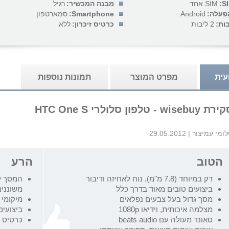
SIM אחד
מבנה המכשיר:
רגיל
פעלה:
Android
Smartphone:
סמארטפון
ות:
2 ליבות
כרטיס זיכרון:
ללא
עית
מפרט המוצר
תמונות נוספות
 wisebuy - טלפון סלולרי HTC One S
ומי עמיצור
|
29.05.2012
הטוב
הרע
דק במיוחד (7.8 מ"מ), נוח לאחיזה ודיבור
המסך ל
ביצועים טובים מאוד בדרך כלל
משוננים
מסך גדול בעל צבעים נפלאים
מיקומי 
מצלמה איכותית, וידיאו 1080p
ביצועים
סאונד מעולה עם beats audio
כרטיס Micro-SIM