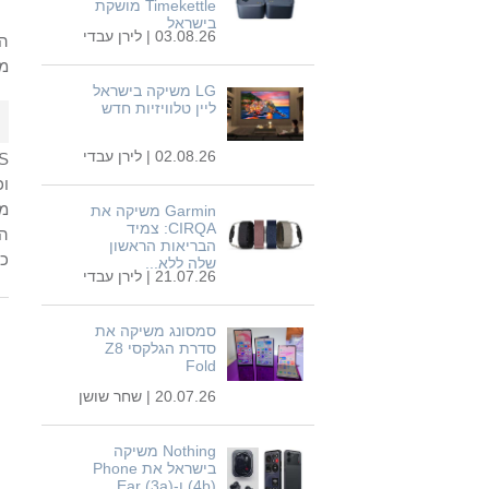
Timekettle מושקת
בישראל
03.08.26 |
לירן עבדי
הא
מס
LG משיקה בישראל
ליין טלוויזיות חדש
02.08.26 |
לירן עבדי
S
Garmin משיקה את
CIRQA: צמיד
הבריאות הראשון
כל
שלה ללא...
21.07.26 |
לירן עבדי
סמסונג משיקה את
סדרת הגלקסי Z8
Fold
20.07.26 |
שחר שושן
Nothing משיקה
בישראל את Phone
(4b) ו-Ear (3a)