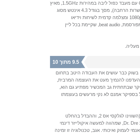
עם מעבד כפול ליבה במהירות
1.5GHz
, מאיץ
 הרחבה), מסך בגודל 4.3 אינטש מסוג
1080
ומצלמה קדמית לשיחות וידיאו
מפורסמת,
beat audio
, שקיימת בכל ליין
עליה.
9.5 מתוך 10
 בשוק כבר עושים את העבודה היטב בתחום
ת העדפנו להנמיך מעט את העוצמה המרבית,
יקר שבתחתית גב המכשיר מפתיע גם הוא,
 בספיקר אמנם לא נקי מרעשים בעוצמתו
בהאזנה למוזיקה דרך הספיקר קיבלנו צליל סביר, אבל עוצמה מעט חלשה (השווינו לגלקסי אס 2, וההבדל בהחלט
Dr. Dre
, שמהווה למעשה איקולייזר דינמי
י לעמוק ואיכותי. אגב, טכנולוגיה זו זמינה