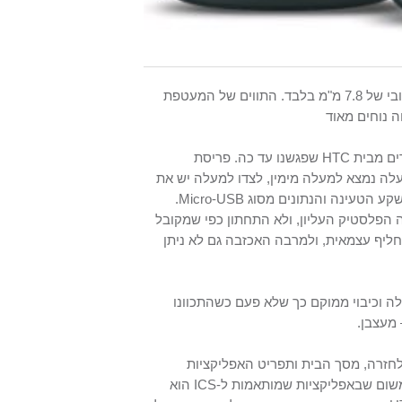
המכשיר מגיע בעיצוב מתכתי בצבע אפור-כחלחל, עם פרופיל דק וסקסי בעובי של 7.8 מ"מ בלבד. התווים של המעטפת
ה נוחים מאוד
רים מבית
HTC
שפגשנו עד כה. פריסת
לה נמצא למעלה מימין, לצדו למעלה יש את
.
Micro-USB
הפלסטיק העליון, ולא התחתון כפי שמקובל
חליף עצמאית, ולמרבה האכזבה גם לא ניתן
ה וכיבוי ממוקם כך שלא פעם כשהתכוונו
 מעצבן.
חזרה, מסך הבית ותפריט האפליקציות
 משום שבאפליקציות שמותאמות ל-
ICS
הוא