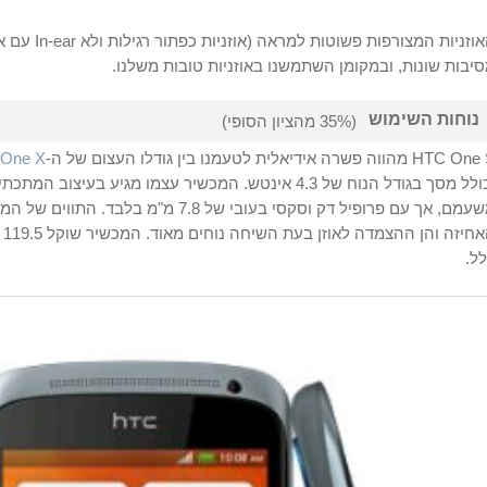
וזניות המצורפות פשוטות למראה (אוזניות כפתור רגילות ולא
In-ear
עם אט
יבות שונות, ובמקומן השתמשנו באוזניות טובות משלנו.
נוחות השימוש
(35% מהציון הסופי)
HTC One 
מהווה פשרה אידיאלית לטעמנו בין גודלו העצום של ה-
One X
וכולל מסך בגודל הנוח של 4.3 אינטש. המכשיר עצמו מגיע 
משעמם, אך עם פרופיל דק וסקסי בעובי של .8
הא
ל.