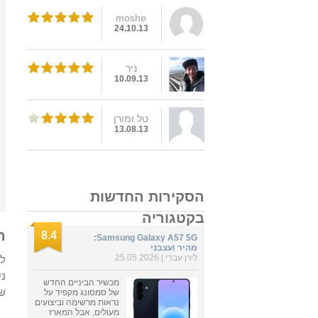
moshe
24.10.13
ניר
10.09.13
טל ומורן
13.08.13
הסקירות החדשות
בקטגוריה
ה
8.4
Samsung Galaxy A57 5G:
מהיר ועצבני
לירן עבדי
| 25.05.2026
לא
ני
מכשיר הביניים החדש
שע
של סמסונג מקפיד על
נראות מרשימה וביצועים
מעולים, אבל המארז