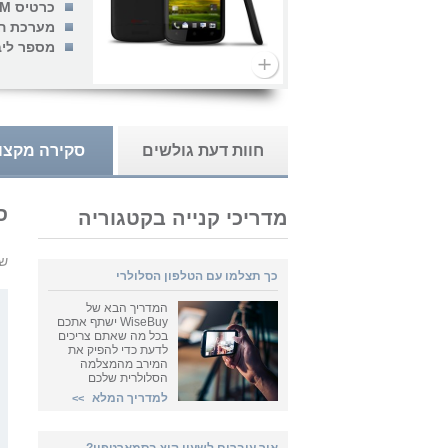
כרטיס SIM:
מערכת ה
מספר ליב
חוות דעת גולשים
סקירה מקצו
סקירת
מדריכי קנייה בקטגוריה
של
כך תצלמו עם הטלפון הסלולרי
המדריך הבא של
WiseBuy ישתף אתכם
בכל מה שאתם צריכים
לדעת כדי להפיק את
המירב מהמצלמה
הסלולרית שלכם
למדריך המלא
>>