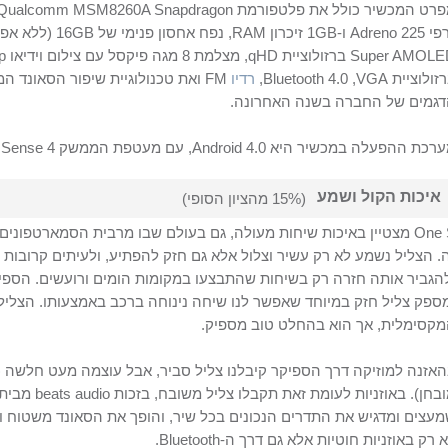
רט המכשיר כולל את פלטפורמת
Qualcomm MSM8260A Snapdragon
פי
Adreno 225
ו-
1GB
זיכרון
RAM
, נפח אחסון פנימי של
16GB
(ללא אפשרות
Super AMOLE
ברזולוציית
qHD
, מצלמת 8 מגה פיקסל עם צילום וידיאו
p
זולוציית
VGA
,
Bluetooth 4.0
,
רדיו
FM
ואת טכנולוגיית שיפור הסאונד ה
גמים של החברה בשנה האחרונה.
ערכת ההפעלה במכשיר היא
Android 4.0
, עם מעטפת הממשק
Sense 4
מ
איכות הקול ושמע
(15% מהציון הסופי)
One 
מצטיין באיכות שיחות מעולה, גם בעולם שבו מרבית הסמארטפונים
. הצליל נשמע לא רק עשיר וצלול אלא גם חזק להפתיע, ולעיתים קרובו
הגביר אותה חזרה רק בשיחות שהתבצעו במקומות הומים ורועשים. הספ
ספק צליל חזק במיוחד שאפשר לנו שיחה נינוחה ברכב באמצעותו. הצליל
קסימלית, אך הוא בהחלט טוב מספיק.
בחן). באוזניות לעומת זאת תקבלו צליל משובח, בזכות
beats audio
מבית
עצים ומדגיש את התדרים הנכונים בכל שיר, והופך את הסאונד משטוח ואנמ
 רק באוזניות חוטיות אלא גם דרך ה-
Bluetooth
.