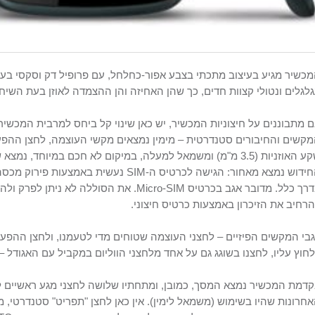
לגלים ונטולי קצוות חדים, כך שהן האחיזה והן ההצמדה לאוזן בעת השיח
 מתבוננים על חיצוניות המכשיר, יש כאן שינוי קל ביחס למרבית המכשי
קשים והחיבורים סטנדרטית – מימין נמצאים מקשי העוצמה, לחצן ההפע
ניות (3.5 מ"מ) ומשמאל למעלה, במיקום לא חכם במיוחד, נמצא שקע הטעינה והנתונים מסוג
ידוש נמצא מאחור: הגישה לכרטיס ה-
SIM
נעשית באמצעות פירוק מכסה 
רך כלל. מדובר אגב בכרטיס
Micro-SIM
. את הסוללה לא ניתן לפרק ולה
רחיב את הזיכרון באמצעות כרטיס חיצוני.
בי המקשים הפיזיים – לחצני העוצמה שטוחים מדי לטעמנו, ולחצן ההפעל
חוץ עליו, לחצנו בשוגג גם על אחד מלחצני הווליום במקביל עם האגודל –
דמת המכשיר נמצא המסך, כמובן, ומתחתיו שלושה לחצני מגע ראשיים ל
חרונות שהיו בשימוש (משמאל לימין). אין כאן לחצן "תפריט" סטנדרטי,