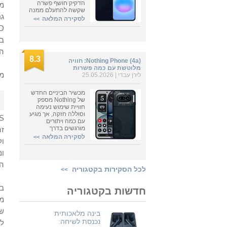
הדקיק חושף פשרה
מפ
שקשה להתעלם ממנה
גר
לסקירה המלאה
>>
D
בר
הד
8.3
Nothing Phone (4a): חוויה
מלוטשת עם כמה פשרות
מ
לירן עבדי
| 25.05.2026
מכשיר הביניים החדש
של Nothing מספק
חוויית שימוש נעימה
וסוללה חזקה, אך מגיע
S
עם כמה ויתורים
מורגשים בדרך
זה
לסקירה המלאה
>>
ול
ומ
המ
לכל הסקירות בקטגוריה
>>
חדשות בקטגוריה
מו
שמ
בינה מלאכותית
נכנסת לשיחה:
לא