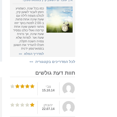
איך עוברים לשעון קיץ בסמארטפון?
כמו בכל שנה, כשמגיע
הזמן לעבור לשעון קיץ,
לכולנו מצפה לילה עם
שעת שינה אחת פחות.
ב-2:00 לפנות בוקר יזוזו
מחוגי השעון שעה אחת
קדימה ואולי כולנו נפסיד
שעת שינה, אך נרוויח
שעת אור. למרות שלא
צפויה השנה תקלה,
תוכלו להגדיר את השעון
בסמארטפון ידנית
למדריך המלא
>>
לכל המדריכים בקטגוריה
>>
חוות דעת גולשים
צבי
15.10.14
יהונתן
22.07.14