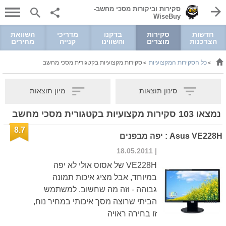
סקירות וביקורות מסכי מחשב-
WiseBuy
חדשות
סקירות
בדקנו
מדריכי
השוואת
הצרכנות
מוצרים
והשווינו
קנייה
מחירים
כל הסקירות המקצועיות
סקירות מקצועיות בקטגורית מסכי מחשב
>
>
סינון תוצאות
מיון תוצאות
נמצאו
103
סקירות מקצועיות בקטגורית מסכי מחשב
8.7
Asus VE228H : יפה מבפנים
| 18.05.2011
VE228H של אסוס אולי לא יפה
במיוחד, אבל מציג איכות תמונה
גבוהה - וזה מה שחשוב. למשתמש
הביתי שרוצה מסך איכותי במחיר נוח,
זו בחירה ראויה