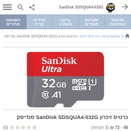
SanDisk SDSQUA4-032G
חדשות
סקירות
בדקנו
מדריכי
השוואת
הצרכנות
מוצרים
והשווינו
קנייה
מחירים
חשמל ואלקטרוניקה
כרטיסי זיכרון
כרטיס זיכרון SanDisk SDSQUA4-032G סנדיסק
>
>
כרטיס זיכרון SanDisk SDSQUA4-032G סנדיסק
98
-
72
₪
(
3
חנויות)
(0)