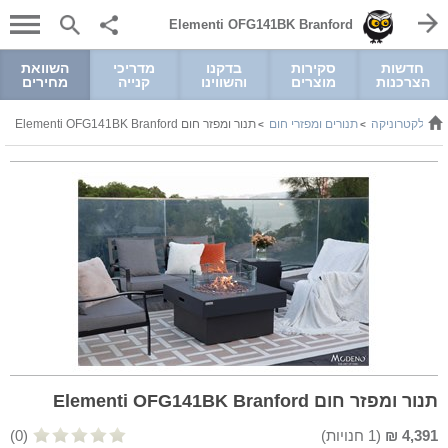
Elementi OFG141BK Branford
חדשות
סקירות
בדקנו
מדריכי
השוואת
הצרכנות
מוצרים
והשווינו
קנייה
מחירים
 ואלקטרוניקה
תנורים ומפזרי חום
תנור ומפזר חום Elementi OFG141BK Branford
>
>
תנור ומפזר חום Elementi OFG141BK Branford
4,391
₪
(
1
חנויות)
(0)