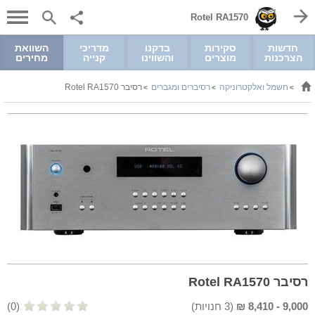
Rotel RA1570
חדשות
סקירות
בדקנו
מדריכי
השוואת
הצרכנות
מוצרים
והשווינו
קנייה
מחירים
חשמל ואלקטרוניקה
רסיברים ומגברים
רסיבר Rotel RA1570
>
>
>
רסיבר Rotel RA1570
9,000
-
8,410
₪
(
3
חנויות)
(0)