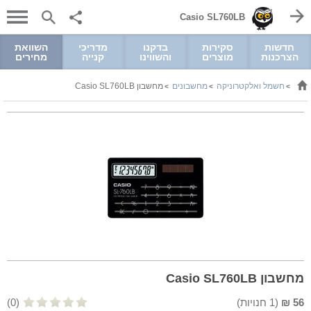
Casio SL760LB
חדשות
סקירות
בדקנו
מדריכי
השוואת
הצרכנות
מוצרים
והשווינו
קנייה
מחירים
חשמל ואלקטרוניקה
מחשבונים
מחשבון Casio SL760LB
>
>
>
מחשבון Casio SL760LB
56
₪
(
1
חנויות)
(0)