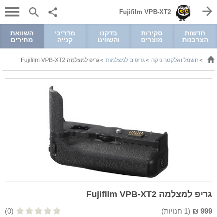
Fujifilm VPB-XT2
חדשות
סקירות
בדקנו
מדריכי
השוואת
הצרכנות
מוצרים
והשווינו
קנייה
מחירים
חשמל ואלקטרוניקה
גריפים למצלמות
גריפ למצלמה Fujifilm VPB-XT2
>
>
>
גריפ למצלמה Fujifilm VPB-XT2
999
₪
(
1
חנויות)
(0)