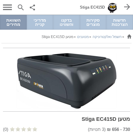
Stiga EC415D
חדשות
סקירות
בדקנו
מדריכי
השוואת
הצרכנות
מוצרים
והשווינו
קנייה
מחירים
חשמל ואלקטרוניקה
מטענים
מטען Stiga EC415D
>
>
>
מטען Stiga EC415D
730
-
656
₪
(
3
חנויות)
(0)