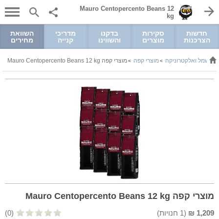
Mauro Centopercento Beans 12
kg
חדשות
סקירות
בדקנו
מדריכי
השוואת
הצרכנות
מוצרים
והשווינו
קנייה
מחירים
חשמל ואלקטרוניקה
מוצרי קפה
מוצרי קפה Mauro Centopercento Beans 12 kg
>
>
>
מוצרי קפה Mauro Centopercento Beans 12 kg
1,209
₪
(
1
חנויות)
(0)