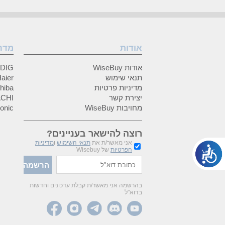
אודות
מדר
אודות WiseBuy
GRUNDIG
תנאי שימוש
Haier (האיי
מדיניות פרטיות
Toshiba (
יצירת קשר
HITACHI 
מחויבות WiseBuy
anasonic
רוצה להישאר בעניינים?
אני מאשר/ת את
תנאי השימוש
ו
מדיניות
הפרטיות
של Wisebuy
בהרשמה אני מאשר/ת קבלת עדכונים וחדשות
בדוא"ל