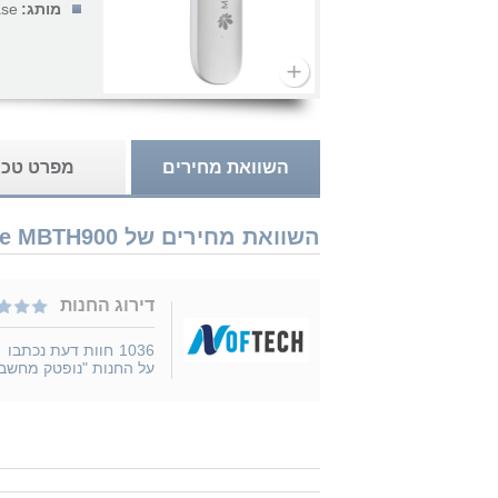
מותג:
ase
השוואת מחירים
מפרט טכנ
השוואת מחירים של Miracase MBTH900 נמכר ב 1 חנויות
דירוג החנות
1036
חוות דעת נכתבו
על החנות "נופטק מחשב