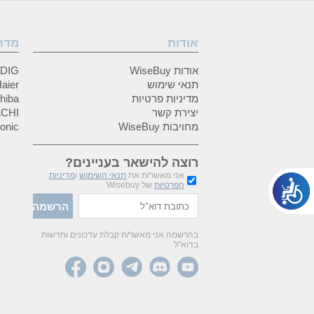
אודות
מדר
אודות WiseBuy
GRUNDIG
תנאי שימוש
Haier (האיי
מדיניות פרטיות
Toshiba (
יצירת קשר
HITACHI 
מחויבות WiseBuy
anasonic
רוצה להישאר בעניינים?
אני מאשר/ת את
תנאי השימוש
ו
מדיניות
הפרטיות
של Wisebuy
בהרשמה אני מאשר/ת קבלת עדכונים וחדשות
בדוא"ל