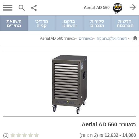
Aerial AD 560
חדשות
סקירות
בדקנו
מדריכי
השוואת
הצרכנות
מוצרים
והשווינו
קנייה
מחירים
חשמל ואלקטרוניקה
מאווררים
מאוורר Aerial AD 560
>
>
>
מאוורר Aerial AD 560
14,000
-
12,632
₪
(
2
חנויות)
(0)