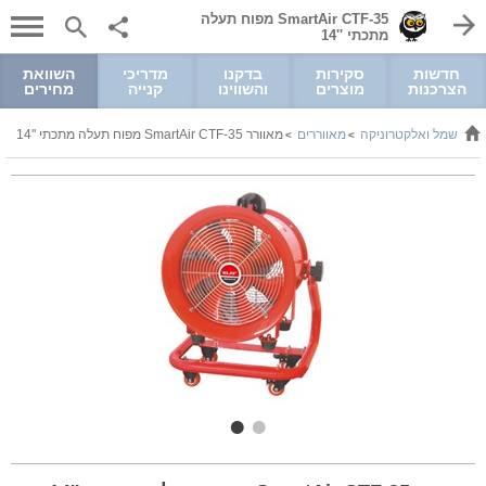
SmartAir CTF-35 מפוח תעלה
מתכתי ''14
חדשות
סקירות
בדקנו
מדריכי
השוואת
הצרכנות
מוצרים
והשווינו
קנייה
מחירים
חשמל ואלקטרוניקה
מאווררים
מאוורר SmartAir CTF-35 מפוח תעלה מתכתי ''14
>
>
>