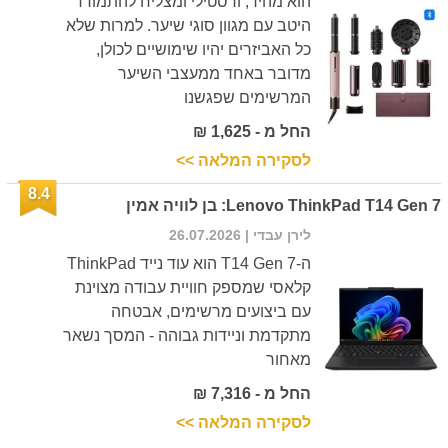
הוא מהיר, ורסטילי ומצליח להתמודד
היטב עם מגוון סוגי שיער. למרות שלא
כל האביזרים יהיו שימושיים לכולן,
מדובר באחד ממעצבי השיער
המרשימים שפגשנו
החל מ - 1,625 ₪
לסקירה המלאה >>
8.4
Lenovo ThinkPad T14 Gen 7: בן לוויה אמין
לירן עבדי
| 26.07.2026
ה-T14 Gen 7 הוא עוד נייד ThinkPad
קלאסי שמספק חוויית עבודה מצוינת
עם ביצועים מרשימים, אבטחה
מתקדמת וניידות גבוהה - המסך נשאר
מאחור
החל מ - 7,316 ₪
לסקירה המלאה >>