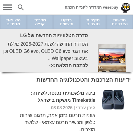
wisebuy המדריך לקנייה חכמה
חדשות
סקירות
בדקנו
מדריכי
השוואת
הצרכנות
מוצרים
והשווינו
קנייה
מחירים
סדרת הטלוויזיות החדשה של LG
הסדרה החדשה לשנת 2026-2027 כוללת
את דגמי OLED G6 evo, OLED C6 evo וכן
בעיצוב Wallpaper...
לכתבה המלאה >>
ידיעות הצרכנות והטכנולוגיה החדשות
בינה מלאכותית נכנסת לשיחה:
Timekettle מושקת בישראל
לירן עבדי
| 03.08.2026
אוזניות תרגום בזמן אמת, תרגום שיחות
טלפון ומכשיר תרגום עצמאי - שלושה
מוצרים...