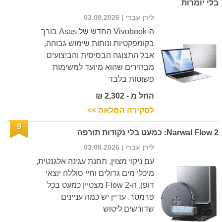
בלי יומרות
לירן עבדי
| 03.08.2026
ה-Vivobook החדש של Asus בורך
בקומפקטיות ונוחות שימוש גבוהה,
אבל התצוגה הבסיסית והביצועים
מבהירים שהוא מיועד למשימות
פשוטות בלבד
החל מ - 2,302 ₪
לסקירה המלאה >>
9
Narwal Flow 2: כמעט בלי נקודות תורפה
לירן עבדי
| 03.08.2026
עם ניקוי מצוין, תחנת עגינה אלגנטית,
מיכלי מים גדולים וחיי סוללה יוצאי
דופן, ה-Flow 2 מצטיין כמעט בכל
פרמטר. עדיין יש כמה עניינים
שדורשים ליטוש