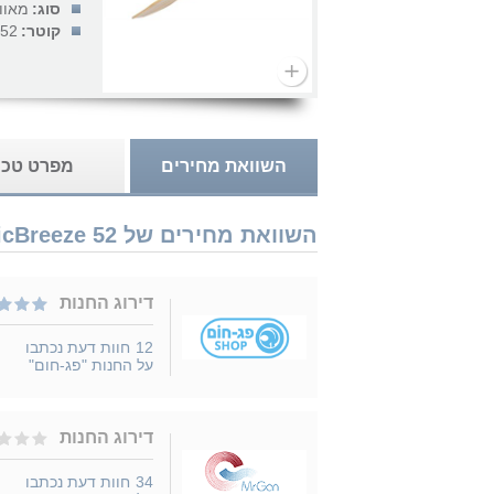
סוג:
מאוו
קוטר:
52 אינץ'
השוואת מחירים
מפרט טכנ
השוואת מחירים של SmartAir CF-52LW-WH-RC NordicBreeze 52 נמכר ב 2 חנויות
דירוג החנות
12
חוות דעת נכתבו
על החנות "פג-חום"
דירוג החנות
34
חוות דעת נכתבו