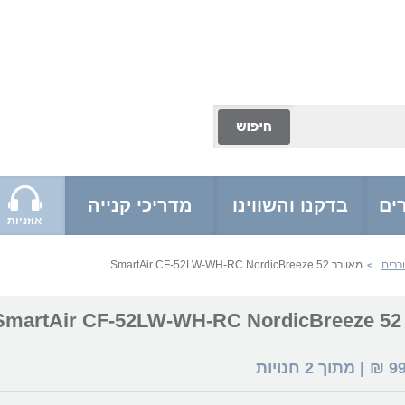
ים
בדקנו והשווינו
מדריכי קנייה
אוזניות
ררים
מאוורר SmartAir CF-52LW-WH-RC NordicBreeze 52
>
Sm
9
₪
| מתוך
2
חנויות