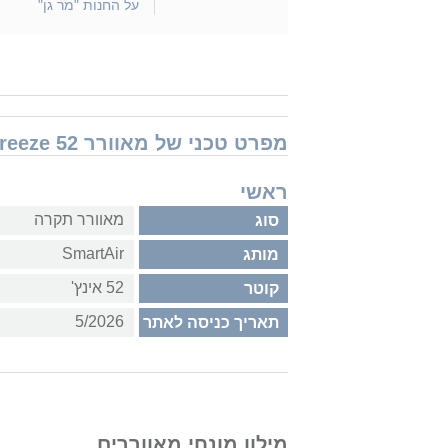
על החנות "מר גן"
מפרט טכני של מאוורר SmartAir CF-52LW-WH-RC NordicBreeze 52
ראשי
מאוורר תקרה
סוג
SmartAir
מותג
52 אינץ'
קוטר
5/2026
תאריך כניסה לאתר
מילון מונחי מאווררים