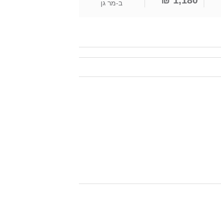
1,180 ₪
ב-
מר גן