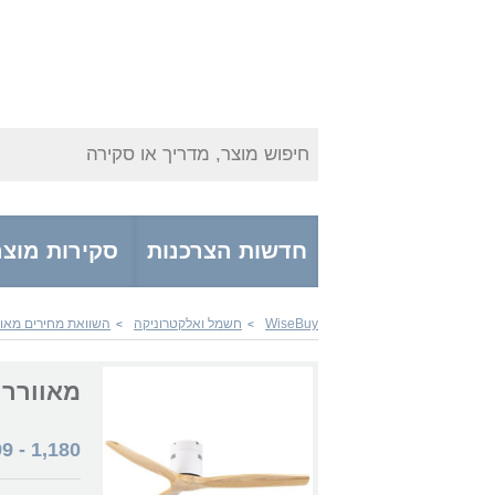
חיפוש מוצר, מדריך או סקירה
חדשות הצרכנות
סקירות מוצר
WiseBuy
חשמל ואלקטרוניקה
השוואת מחירים מאוו
>
>
מאוורר artAir CF-52LW-WH-RC NordicBreeze 52
99
-
1,180