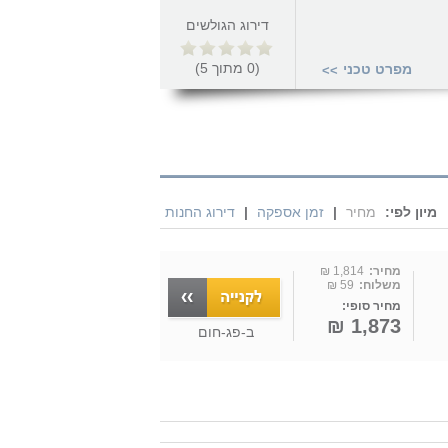
דירוג הגולשים
(
0
מתוך
5
)
מפרט טכני
>>
מיון לפי:
מחיר
|
זמן אספקה
|
דירוג החנות
מחיר:
1,814 ₪
משלוח:
59 ₪
מחיר סופי:
1,873 ₪
ב-
פג-חום