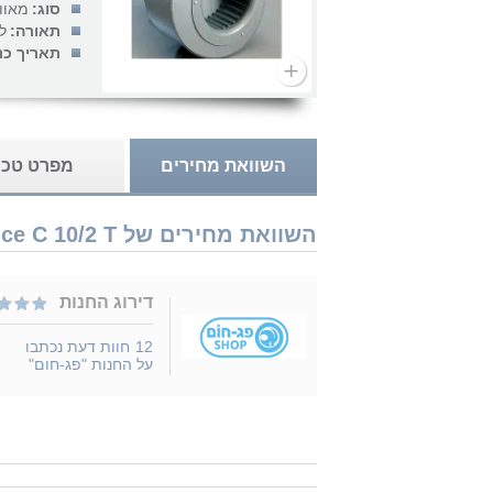
סוג:
מאוו
תאורה:
ל
תאריך כנ
השוואת מחירים
מפרט טכנ
השוואת מחירים של Vortice C 10/2 T נמכר ב 1 חנויות
דירוג החנות
12
חוות דעת נכתבו
על החנות "פג-חום"