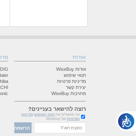
אודות
מדר
אודות WiseBuy
GRUNDIG
תנאי שימוש
Haier (האיי
מדיניות פרטיות
Toshiba (
יצירת קשר
HITACHI 
מחויבות WiseBuy
anasonic
רוצה להישאר בעניינים?
אני מאשר/ת את
תנאי השימוש
ו
מדיניות
הפרטיות
של Wisebuy