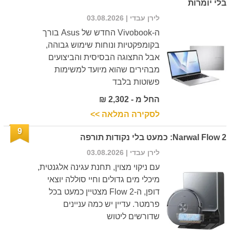
בלי יומרות
לירן עבדי
| 03.08.2026
ה-Vivobook החדש של Asus בורך
בקומפקטיות ונוחות שימוש גבוהה,
אבל התצוגה הבסיסית והביצועים
מבהירים שהוא מיועד למשימות
פשוטות בלבד
החל מ - 2,302 ₪
לסקירה המלאה >>
9
Narwal Flow 2: כמעט בלי נקודות תורפה
לירן עבדי
| 03.08.2026
עם ניקוי מצוין, תחנת עגינה אלגנטית,
מיכלי מים גדולים וחיי סוללה יוצאי
דופן, ה-Flow 2 מצטיין כמעט בכל
פרמטר. עדיין יש כמה עניינים
שדורשים ליטוש