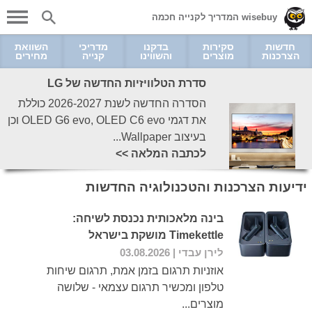
wisebuy המדריך לקנייה חכמה
חדשות
סקירות
בדקנו
מדריכי
השוואת
הצרכנות
מוצרים
והשווינו
קנייה
מחירים
סדרת הטלוויזיות החדשה של LG
הסדרה החדשה לשנת 2026-2027 כוללת
את דגמי OLED G6 evo, OLED C6 evo וכן
בעיצוב Wallpaper...
לכתבה המלאה >>
ידיעות הצרכנות והטכנולוגיה החדשות
בינה מלאכותית נכנסת לשיחה:
Timekettle מושקת בישראל
לירן עבדי
| 03.08.2026
אוזניות תרגום בזמן אמת, תרגום שיחות
טלפון ומכשיר תרגום עצמאי - שלושה
מוצרים...