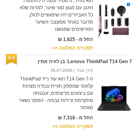
הוא מהיר, ורסטילי ומצליח להתמודד
היטב עם מגוון סוגי שיער. למרות שלא
כל האביזרים יהיו שימושיים לכולן,
מדובר באחד ממעצבי השיער
המרשימים שפגשנו
החל מ - 1,625 ₪
לסקירה המלאה >>
8.4
Lenovo ThinkPad T14 Gen 7: בן לוויה אמין
לירן עבדי
| 26.07.2026
ה-T14 Gen 7 הוא עוד נייד ThinkPad
קלאסי שמספק חוויית עבודה מצוינת
עם ביצועים מרשימים, אבטחה
מתקדמת וניידות גבוהה - המסך נשאר
מאחור
החל מ - 7,316 ₪
לסקירה המלאה >>