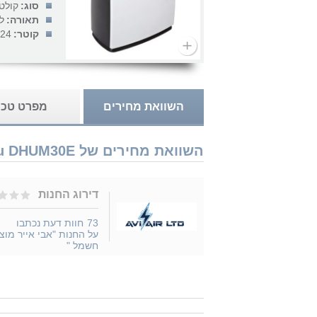
סוג:
קולט
תאורה:
ל
קוטר:
24 אינץ'
השוואת מחירים
מפרט טכנ
השוואת מחירים של Soler & Palau DHUM30E נמכר ב 1 חנויות
דירוג החנות
73
חוות דעת נכתבו
על החנות "אבי אייר מוצר
חשמל "