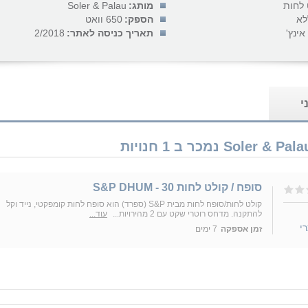
 לחות
מותג:
Soler & Palau
לא
הספק:
650 וואט
תאריך כניסה לאתר:
2/2018
י
סופח / קולט לחות S&P DHUM - 30
קולט לחות/סופח לחות מבית S&P (ספרד) הוא סופח לחות קומפקטי, נייד וקל
להתקנה. מדחס רוטרי שקט עם 2 מהירויות...
עוד...
י
זמן אספקה
7 ימים