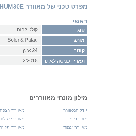
מפרט טכני של מאוורר Soler & Palau DHUM30E
ראשי
קולט לחות
סוג
Soler & Palau
מותג
24 אינץ'
קוטר
2/2018
תאריך כניסה לאתר
מילון מונחי מאווררים
גודל המאוורר
מאווררי רצפה
מאווררי מיני
מאווררי שולחן
מאווררי עמוד
מאווררי תלייה