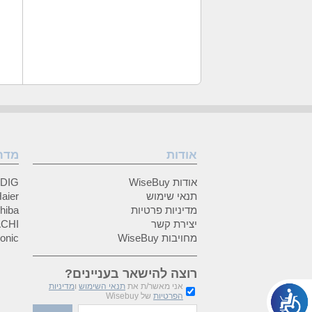
אודות
מדר
אודות WiseBuy
GRUNDIG
תנאי שימוש
Haier (האיי
מדיניות פרטיות
Toshiba (
יצירת קשר
HITACHI 
מחויבות WiseBuy
anasonic
רוצה להישאר בעניינים?
אני מאשר/ת את
תנאי השימוש
ו
מדיניות
הפרטיות
של Wisebuy