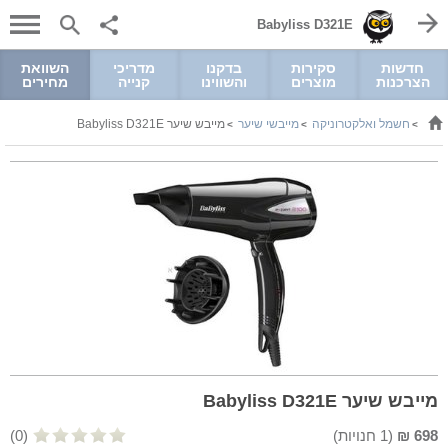
Babyliss D321E
חדשות
סקירות
בדקנו
מדריכי
השוואת
הצרכנות
מוצרים
והשווינו
קנייה
מחירים
חשמל ואלקטרוניקה
מייבשי שיער
מייבש שיער Babyliss D321E
>
>
>
מייבש שיער Babyliss D321E
698
₪
(
1
חנויות)
(0)