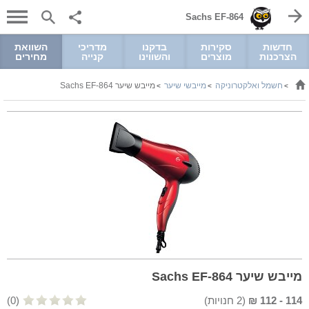
Sachs EF-864
חדשות
סקירות
בדקנו
מדריכי
השוואת
הצרכנות
מוצרים
והשווינו
קנייה
מחירים
חשמל ואלקטרוניקה
מייבשי שיער
מייבש שיער Sachs EF-864
>
>
>
מייבש שיער Sachs EF-864
114
-
112
₪
(
2
חנויות)
(0)