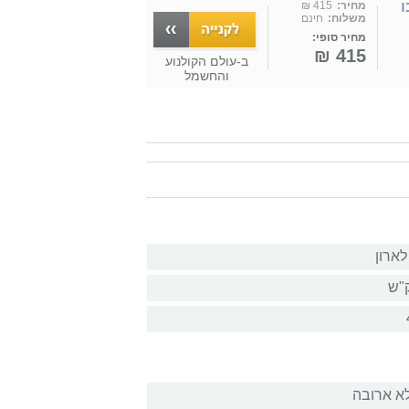
TILL טורבו
מחיר:
415 ₪
משלוח:
חינם
מחיר סופי:
415 ₪
ב-
עולם הקולנוע
והחשמל
ארון
לא ארובה