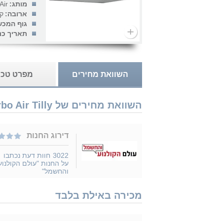
מותג:
r...
ארובה:
קו
גוף המכש
תאריך כנ
השוואת מחירים
מפרט טכנ
השוואת מחירים של Turbo Air Tilly נמכר ב 1 חנויות
דירוג החנות
3022
חוות דעת נכתבו
על החנות "עולם הקולנוע
והחשמל"
מכירה באילת בלבד