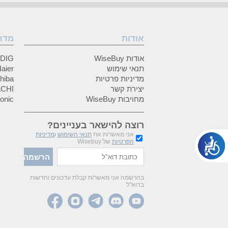
אודות
מדר
אודות WiseBuy
GRUNDIG
תנאי שימוש
Haier (האיי
מדיניות פרטיות
Toshiba (
יצירת קשר
HITACHI 
מחויבות WiseBuy
anasonic
רוצה להישאר בעניינים?
אני מאשר/ת את
תנאי השימוש
ו
מדיניות
הפרטיות
של Wisebuy
בהרשמה אני מאשר/ת קבלת עדכונים וחדשות
בדוא"ל