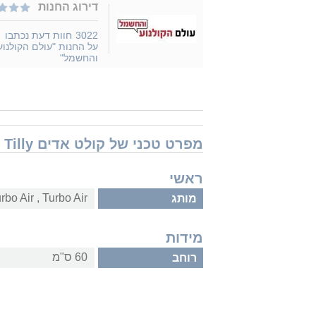
דירוג החנות
3022
חוות דעת נכתבו
על החנות "עולם הקולנוע
והחשמל"
מפרט טכני של קולט אדים Turbo Air Tilly
ראשי
Turbo Air‏ , ‏Turbo Air
מותג
מידות
60 ס"מ
רוחב